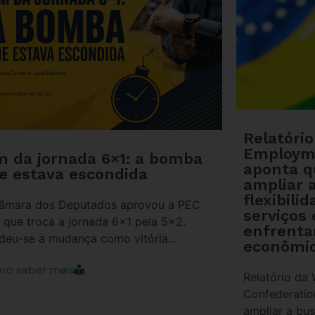
Relatóri
Employm
m da jornada 6×1: a bomba
aponta 
e estava escondida
ampliar 
flexibili
âmara dos Deputados aprovou a PEC
serviços 
, que troca a jornada 6×1 pela 5×2.
enfrenta
deu-se a mudança como vitória...
econômic
ro saber mais
Relatório da
Confederati
ampliar a bus