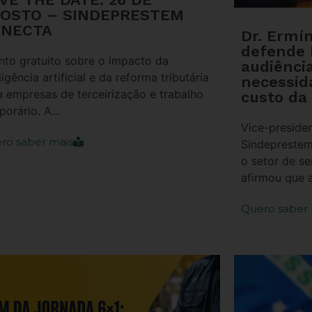
OSTO – SINDEPRESTEM
NECTA
Dr. Ermí
defende
nto gratuito sobre o impacto da
audiênci
ligência artificial e da reforma tributária
necessid
a empresas de terceirização e trabalho
custo da
orário. A...
Vice-presiden
ro saber mais
Sindeprestem
o setor de se
afirmou que a
Quero saber 