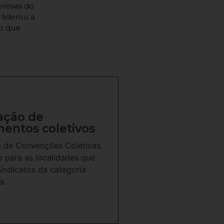
presas do
 liderou a
ão que
ação de
mentos coletivos
 de Convenções Coletivas
o para as localidades que
Sindicatos da categoria
s.