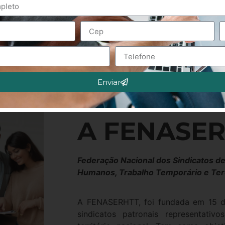
Enviar
SOBRE
A FENASE
Federação Nacional dos Sindicatos 
Humanos, Trabalho Temporário e Ter
A FENASERHTT, foi fundada em 15 d
sindicatos patronais representati