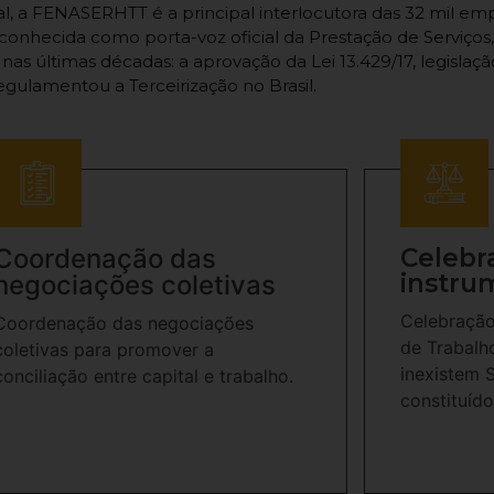
, a FENASERHTT é a principal interlocutora das 32 mil em
econhecida como porta-voz oficial da Prestação de Serviços,
 nas últimas décadas: a aprovação da Lei 13.429/17, legislaç
egulamentou a Terceirização no Brasil.
Coordenação das
Celebr
instru
negociações coletivas
Celebração
Coordenação das negociações
de Trabalh
coletivas para promover a
inexistem 
conciliação entre capital e trabalho.
constituído