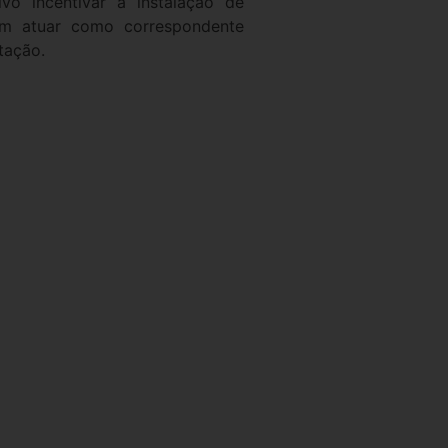
ivo incentivar a instalação de
ém atuar como correspondente
tação.