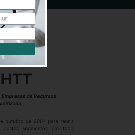
RHTT
de Empresas de Recursos
ceirizado
e outubro de 2004 para reunir
vos destes segmentos em todo