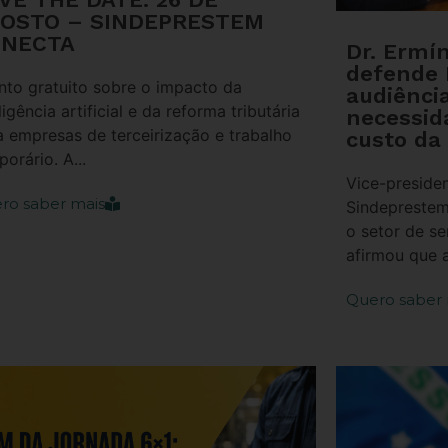
OSTO – SINDEPRESTEM
NECTA
Dr. Ermí
defende
nto gratuito sobre o impacto da
audiênci
ligência artificial e da reforma tributária
necessid
a empresas de terceirização e trabalho
custo da
orário. A...
Vice-presiden
ro saber mais
Sindeprestem
o setor de se
afirmou que a
Quero saber 