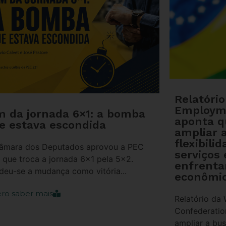
Relatóri
Employm
m da jornada 6×1: a bomba
aponta 
e estava escondida
ampliar 
flexibili
âmara dos Deputados aprovou a PEC
serviços 
, que troca a jornada 6×1 pela 5×2.
enfrenta
deu-se a mudança como vitória...
econômic
ro saber mais
Relatório da
Confederati
ampliar a bus