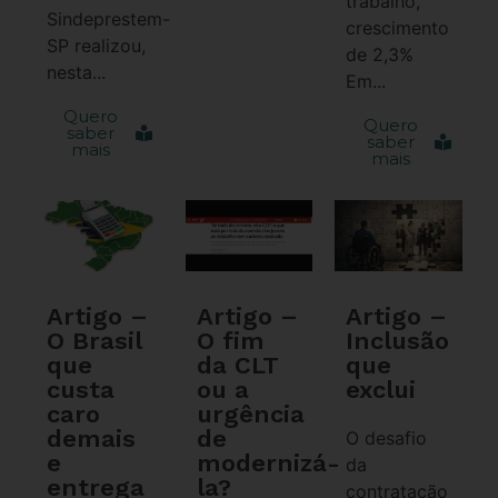
trabalho,
Sindeprestem-
crescimento
SP realizou,
de 2,3%
nesta...
Em...
Quero
Quero
saber
saber
mais
mais
Artigo –
Artigo –
Artigo –
O Brasil
O fim
Inclusão
que
da CLT
que
custa
ou a
exclui
caro
urgência
demais
de
O desafio
e
modernizá-
da
entrega
la?
contratação