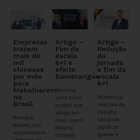
Empresas
Artigo –
Artigo –
trazem
Fim da
Redução
mais de
escala
da
mil
6×1 e
jornada
chineses
efeito
e fim da
por mês
bumerangue
escala
para
6×1
trabalharem
Reforma
no
Modernizar
volta como
Brasil
relações de
projétil que
trabalho
atinge em
Principal
não pode
cheio quem
destino dos
significar
deveria
investimentos
ignorar a
proteger
chineses em