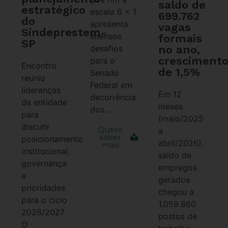
saldo de
estratégico
escala 6 x 1
699.762
do
apresenta
vagas
Sindeprestem-
imensos
formais
SP
no ano,
desafios
cresciment
para o
Encontro
de 1,5%
Senado
reuniu
Federal em
lideranças
Em 12
decorrência
da entidade
meses
dos...
para
(maio/2025
discutir
Quero
a
saber
posicionamento
abril/2026),
mais
institucional,
saldo de
governança
empregos
e
gerados
prioridades
chegou a
para o ciclo
1.059.860
2026/2027
postos de
O