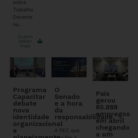
sobre
Trabalho
Decente
na...
Quero
saber
mais
Programa
O
Pais
Capacitar
Senado
gerou
debate
e a hora
85.888
nova
da
empregos
identidade
responsabilidade
em abril
organizacional
chegando
e
A PEC que
a um
planejamento
põe fim à