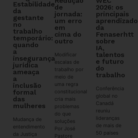
WEC
Redução
Estabilidade
2026: os
de
da
principais
jornada:
gestante
aprendizado
um erro
no
da
em
trabalho
Fenaserhtt
cima do
temporário:
sobre
outro
quando
IA,
a
talentos
Modificar
insegurança
e futuro
escalas de
jurídica
do
trabalho por
ameaça
trabalho
meio de
a
uma regra
inclusão
Conferência
formal
constitucional
global no
das
cria mais
Canadá
mulheres
problemas
reuniu
do que
lideranças
Mudança de
soluções
de mais de
entendimento
Por José
50 países
da Justiça
Pastore