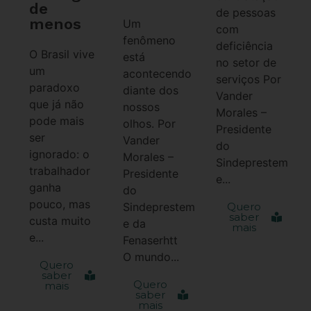
de
de pessoas
menos
Um
com
fenômeno
deficiência
O Brasil vive
está
no setor de
um
acontecendo
serviços Por
paradoxo
diante dos
Vander
que já não
nossos
Morales –
pode mais
olhos. Por
Presidente
ser
Vander
do
ignorado: o
Morales –
Sindeprestem
trabalhador
Presidente
e...
ganha
do
pouco, mas
Sindeprestem
Quero
saber
custa muito
e da
mais
e...
Fenaserhtt
O mundo...
Quero
saber
Quero
mais
saber
mais