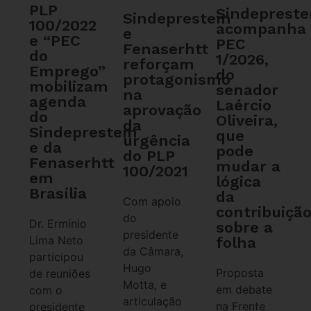
PLP
Sindeprest
Sindeprestem
100/2022
acompanha
e
e “PEC
PEC
Fenaserhtt
do
1/2026,
reforçam
Emprego”
do
protagonismo
mobilizam
senador
na
agenda
Laércio
aprovação
do
Oliveira,
da
Sindeprestem
que
urgência
e da
pode
do PLP
Fenaserhtt
mudar a
100/2021
em
lógica
Brasília
da
Com apoio
contribuiçã
do
Dr. Ermínio
sobre a
presidente
Lima Neto
folha
da Câmara,
participou
Hugo
Proposta
de reuniões
Motta, e
em debate
com o
articulação
na Frente
presidente