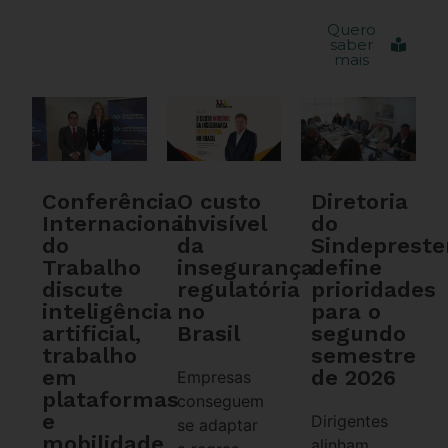
Quero
saber
mais
Conferência
O custo
Diretoria
Internacional
invisível
do
do
da
Sindeprest
Trabalho
insegurança
define
discute
regulatória
prioridades
inteligência
no
para o
artificial,
Brasil
segundo
trabalho
semestre
em
de 2026
Empresas
plataformas
conseguem
e
Dirigentes
se adaptar
mobilidade
alinham