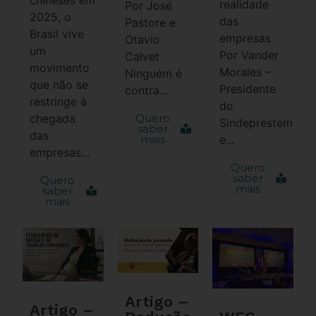
realidade
Por José
2025, o
das
Pastore e
Brasil vive
empresas
Otavio
um
Por Vander
Calvet
movimento
Morales –
Ninguém é
que não se
Presidente
contra...
restringe à
do
chegada
Quero
Sindeprestem
saber
das
mais
e...
empresas...
Quero
saber
Quero
mais
saber
mais
Artigo –
Artigo –