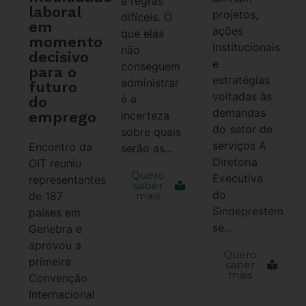
a regras
laboral
projetos,
difíceis. O
em
ações
que elas
momento
institucionais
não
decisivo
e
conseguem
para o
estratégias
administrar
futuro
voltadas às
é a
do
demandas
emprego
incerteza
do setor de
sobre quais
serviços A
Encontro da
serão as...
Diretoria
OIT reuniu
Quero
Executiva
representantes
saber
do
de 187
mais
Sindeprestem
países em
se...
Genebra e
aprovou a
Quero
primeira
saber
mais
Convenção
Internacional