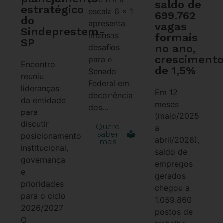
saldo de
estratégico
escala 6 x 1
699.762
do
apresenta
vagas
Sindeprestem-
imensos
formais
SP
no ano,
desafios
cresciment
para o
Encontro
de 1,5%
Senado
reuniu
Federal em
lideranças
Em 12
decorrência
da entidade
meses
dos...
para
(maio/2025
discutir
Quero
a
saber
posicionamento
abril/2026),
mais
institucional,
saldo de
governança
empregos
e
gerados
prioridades
chegou a
para o ciclo
1.059.860
2026/2027
postos de
O