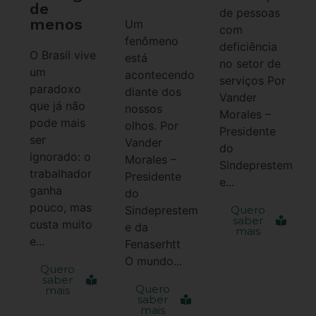
de
de pessoas
menos
Um
com
fenômeno
deficiência
O Brasil vive
está
no setor de
um
acontecendo
serviços Por
paradoxo
diante dos
Vander
que já não
nossos
Morales –
pode mais
olhos. Por
Presidente
ser
Vander
do
ignorado: o
Morales –
Sindeprestem
trabalhador
Presidente
e...
ganha
do
pouco, mas
Sindeprestem
Quero
saber
custa muito
e da
mais
e...
Fenaserhtt
O mundo...
Quero
saber
Quero
mais
saber
mais