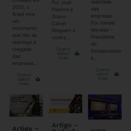
realidade
Por José
2025, o
das
Pastore e
Brasil vive
empresas
Otavio
um
Por Vander
Calvet
movimento
Morales –
Ninguém é
que não se
Presidente
contra...
restringe à
do
chegada
Quero
Sindeprestem
saber
das
mais
e...
empresas...
Quero
saber
Quero
mais
saber
mais
Artigo –
Artigo –