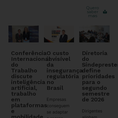
Quero
saber
mais
Conferência
O custo
Diretoria
Internacional
invisível
do
do
da
Sindeprest
Trabalho
insegurança
define
discute
regulatória
prioridades
inteligência
no
para o
artificial,
Brasil
segundo
trabalho
semestre
em
de 2026
Empresas
plataformas
conseguem
e
Dirigentes
se adaptar
mobilidade
alinham