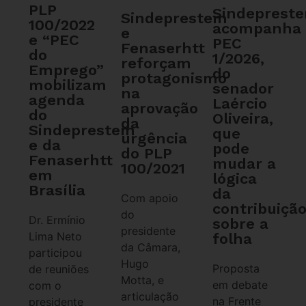
PLP
Sindeprest
Sindeprestem
100/2022
acompanha
e
e “PEC
PEC
Fenaserhtt
do
1/2026,
reforçam
Emprego”
do
protagonismo
mobilizam
senador
na
agenda
Laércio
aprovação
do
Oliveira,
da
Sindeprestem
que
urgência
e da
pode
do PLP
Fenaserhtt
mudar a
100/2021
em
lógica
Brasília
da
Com apoio
contribuiçã
do
Dr. Ermínio
sobre a
presidente
Lima Neto
folha
da Câmara,
participou
Hugo
Proposta
de reuniões
Motta, e
em debate
com o
articulação
na Frente
presidente