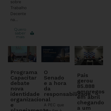
sobre
Trabalho
Decente
na...
Quero
saber
mais
Programa
O
Pais
Capacitar
Senado
gerou
debate
e a hora
85.888
nova
da
empregos
identidade
responsabilidade
em abril
organizacional
chegando
e
A PEC que
a um
planejamento
põe fim à