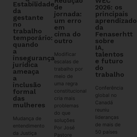
WEC
Redução
Estabilidade
2026: os
de
da
principais
jornada:
gestante
aprendizado
um erro
no
da
em
trabalho
Fenaserhtt
cima do
temporário:
sobre
outro
quando
IA,
a
talentos
Modificar
insegurança
e futuro
escalas de
jurídica
do
trabalho por
ameaça
trabalho
meio de
a
uma regra
inclusão
Conferência
formal
constitucional
global no
das
cria mais
Canadá
mulheres
problemas
reuniu
do que
lideranças
Mudança de
soluções
de mais de
entendimento
Por José
50 países
da Justiça
Pastore