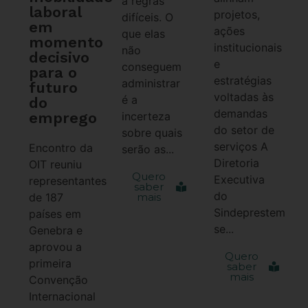
a regras
laboral
projetos,
difíceis. O
em
ações
que elas
momento
institucionais
não
decisivo
e
conseguem
para o
estratégias
administrar
futuro
voltadas às
é a
do
demandas
emprego
incerteza
do setor de
sobre quais
serviços A
Encontro da
serão as...
Diretoria
OIT reuniu
Quero
Executiva
representantes
saber
do
de 187
mais
Sindeprestem
países em
se...
Genebra e
aprovou a
Quero
primeira
saber
mais
Convenção
Internacional