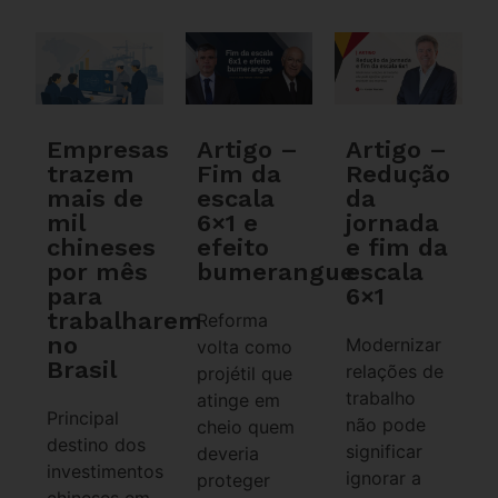
Empresas
Artigo –
Artigo –
trazem
Fim da
Redução
mais de
escala
da
mil
6×1 e
jornada
chineses
efeito
e fim da
por mês
bumerangue
escala
para
6×1
trabalharem
Reforma
no
Modernizar
volta como
Brasil
relações de
projétil que
trabalho
atinge em
Principal
não pode
cheio quem
destino dos
significar
deveria
investimentos
ignorar a
proteger
chineses em