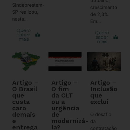
trabalho,
Sindeprestem-
crescimento
SP realizou,
de 2,3%
nesta...
Em...
Quero
Quero
saber
saber
mais
mais
Artigo –
Artigo –
Artigo –
O Brasil
O fim
Inclusão
que
da CLT
que
custa
ou a
exclui
caro
urgência
demais
de
O desafio
e
modernizá-
da
entrega
la?
contratação