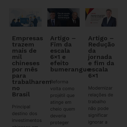
Empresas
Artigo –
Artigo –
trazem
Fim da
Redução
mais de
escala
da
mil
6×1 e
jornada
chineses
efeito
e fim da
por mês
bumerangue
escala
para
6×1
trabalharem
Reforma
no
Modernizar
volta como
Brasil
relações de
projétil que
trabalho
atinge em
Principal
não pode
cheio quem
destino dos
significar
deveria
investimentos
ignorar a
proteger
chineses em