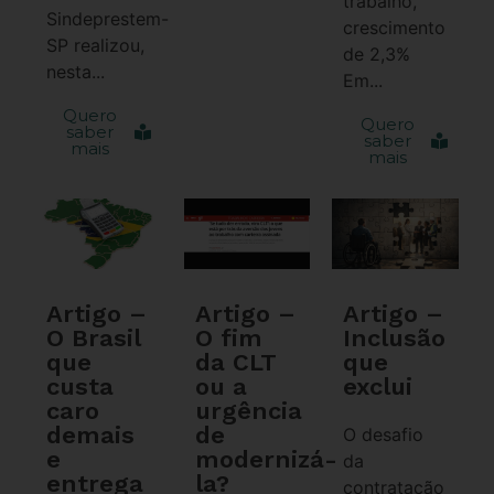
trabalho,
Sindeprestem-
crescimento
SP realizou,
de 2,3%
nesta...
Em...
Quero
Quero
saber
saber
mais
mais
Artigo –
Artigo –
Artigo –
O Brasil
O fim
Inclusão
que
da CLT
que
custa
ou a
exclui
caro
urgência
demais
de
O desafio
e
modernizá-
da
entrega
la?
contratação