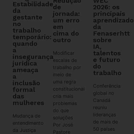
WEC
Redução
Estabilidade
2026: os
de
da
principais
jornada:
gestante
aprendizado
um erro
no
da
em
trabalho
Fenaserhtt
cima do
temporário:
sobre
outro
quando
IA,
a
talentos
Modificar
insegurança
e futuro
escalas de
jurídica
do
trabalho por
ameaça
trabalho
meio de
a
uma regra
inclusão
Conferência
formal
constitucional
global no
das
cria mais
Canadá
mulheres
problemas
reuniu
do que
lideranças
Mudança de
soluções
de mais de
entendimento
Por José
50 países
da Justiça
Pastore