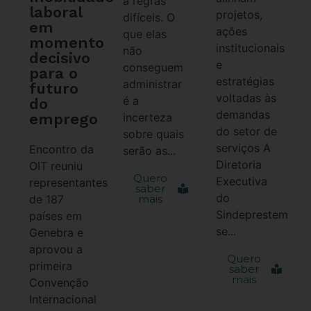
a regras
laboral
projetos,
difíceis. O
em
ações
que elas
momento
institucionais
não
decisivo
e
conseguem
para o
estratégias
administrar
futuro
voltadas às
é a
do
demandas
emprego
incerteza
do setor de
sobre quais
serviços A
Encontro da
serão as...
Diretoria
OIT reuniu
Quero
Executiva
representantes
saber
do
de 187
mais
Sindeprestem
países em
se...
Genebra e
aprovou a
Quero
primeira
saber
mais
Convenção
Internacional