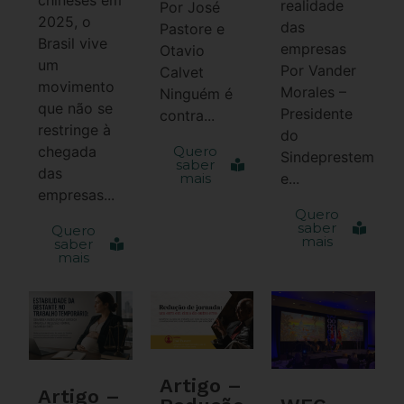
realidade
Por José
2025, o
das
Pastore e
Brasil vive
empresas
Otavio
um
Por Vander
Calvet
movimento
Morales –
Ninguém é
que não se
Presidente
contra...
restringe à
do
chegada
Quero
Sindeprestem
saber
das
mais
e...
empresas...
Quero
saber
Quero
mais
saber
mais
Artigo –
Artigo –