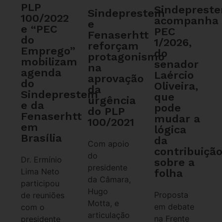
PLP
Sindeprest
Sindeprestem
100/2022
acompanha
e
e “PEC
PEC
Fenaserhtt
do
1/2026,
reforçam
Emprego”
do
protagonismo
mobilizam
senador
na
agenda
Laércio
aprovação
do
Oliveira,
da
Sindeprestem
que
urgência
e da
pode
do PLP
Fenaserhtt
mudar a
100/2021
em
lógica
Brasília
da
Com apoio
contribuiçã
do
Dr. Ermínio
sobre a
presidente
Lima Neto
folha
da Câmara,
participou
Hugo
Proposta
de reuniões
Motta, e
em debate
com o
articulação
na Frente
presidente