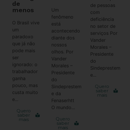
de
de pessoas
menos
Um
com
fenômeno
deficiência
O Brasil vive
está
no setor de
um
acontecendo
serviços Por
paradoxo
diante dos
Vander
que já não
nossos
Morales –
pode mais
olhos. Por
Presidente
ser
Vander
do
ignorado: o
Morales –
Sindeprestem
trabalhador
Presidente
e...
ganha
do
pouco, mas
Sindeprestem
Quero
saber
custa muito
e da
mais
e...
Fenaserhtt
O mundo...
Quero
saber
Quero
mais
saber
mais