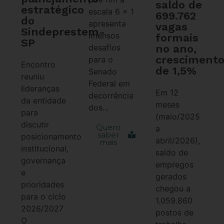
saldo de
estratégico
escala 6 x 1
699.762
do
apresenta
vagas
Sindeprestem-
imensos
formais
SP
no ano,
desafios
cresciment
para o
Encontro
de 1,5%
Senado
reuniu
Federal em
lideranças
Em 12
decorrência
da entidade
meses
dos...
para
(maio/2025
discutir
Quero
a
saber
posicionamento
abril/2026),
mais
institucional,
saldo de
governança
empregos
e
gerados
prioridades
chegou a
para o ciclo
1.059.860
2026/2027
postos de
O