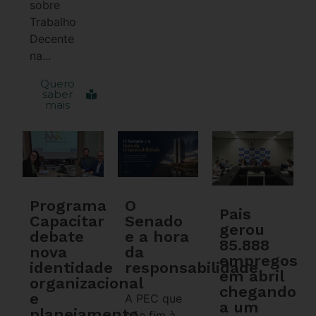
sobre
Trabalho
Decente
na...
Quero
saber
mais
Programa
O
Pais
Capacitar
Senado
gerou
debate
e a hora
85.888
nova
da
empregos
identidade
responsabilidade
em abril
organizacional
chegando
e
A PEC que
a um
planejamento
põe fim à