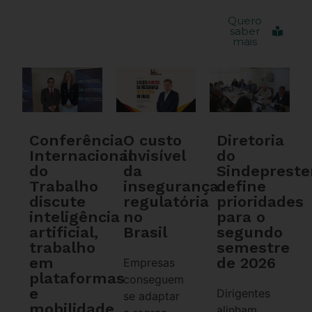
Quero
saber
mais
Conferência
O custo
Diretoria
Internacional
invisível
do
do
da
Sindeprest
Trabalho
insegurança
define
discute
regulatória
prioridades
inteligência
no
para o
artificial,
Brasil
segundo
trabalho
semestre
em
de 2026
Empresas
plataformas
conseguem
e
Dirigentes
se adaptar
mobilidade
alinham