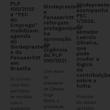
PLP
Sindeprest
Sindeprestem
100/2022
acompanha
e
e “PEC
PEC
Fenaserhtt
do
1/2026,
reforçam
Emprego”
do
protagonismo
mobilizam
senador
na
agenda
Laércio
aprovação
do
Oliveira,
da
Sindeprestem
que
urgência
e da
pode
do PLP
Fenaserhtt
mudar a
100/2021
em
lógica
Brasília
da
Com apoio
contribuiçã
do
Dr. Ermínio
sobre a
presidente
Lima Neto
folha
da Câmara,
participou
Hugo
Proposta
de reuniões
Motta, e
em debate
com o
articulação
na Frente
presidente