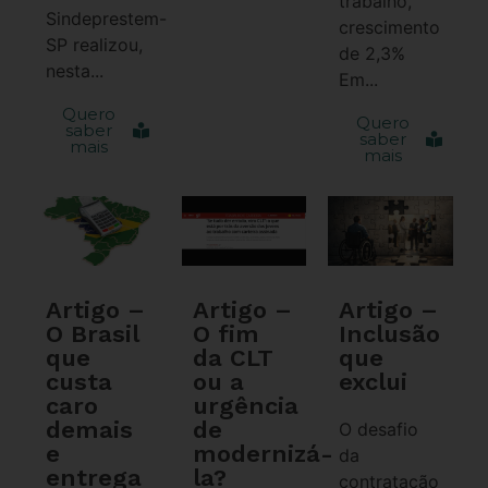
trabalho,
Sindeprestem-
crescimento
SP realizou,
de 2,3%
nesta...
Em...
Quero
Quero
saber
saber
mais
mais
Artigo –
Artigo –
Artigo –
O Brasil
O fim
Inclusão
que
da CLT
que
custa
ou a
exclui
caro
urgência
demais
de
O desafio
e
modernizá-
da
entrega
la?
contratação