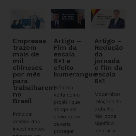
Empresas
Artigo –
Artigo –
trazem
Fim da
Redução
mais de
escala
da
mil
6×1 e
jornada
chineses
efeito
e fim da
por mês
bumerangue
escala
para
6×1
trabalharem
Reforma
no
Modernizar
volta como
Brasil
relações de
projétil que
trabalho
atinge em
Principal
não pode
cheio quem
destino dos
significar
deveria
investimentos
ignorar a
proteger
chineses em