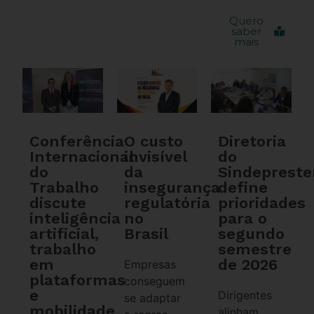
Quero
saber
mais
Conferência
O custo
Diretoria
Internacional
invisível
do
do
da
Sindeprest
Trabalho
insegurança
define
discute
regulatória
prioridades
inteligência
no
para o
artificial,
Brasil
segundo
trabalho
semestre
em
de 2026
Empresas
plataformas
conseguem
e
Dirigentes
se adaptar
mobilidade
alinham