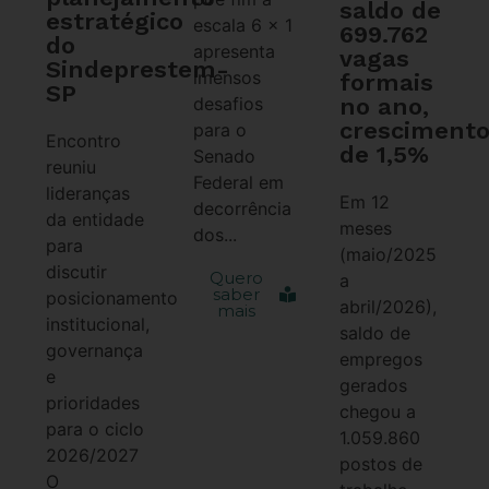
saldo de
estratégico
escala 6 x 1
699.762
do
apresenta
vagas
Sindeprestem-
imensos
formais
SP
no ano,
desafios
cresciment
para o
Encontro
de 1,5%
Senado
reuniu
Federal em
lideranças
Em 12
decorrência
da entidade
meses
dos...
para
(maio/2025
discutir
Quero
a
saber
posicionamento
abril/2026),
mais
institucional,
saldo de
governança
empregos
e
gerados
prioridades
chegou a
para o ciclo
1.059.860
2026/2027
postos de
O