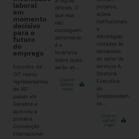
a regras
laboral
projetos,
difíceis. O
em
ações
que elas
momento
institucionais
não
decisivo
e
conseguem
para o
estratégias
administrar
futuro
voltadas às
é a
do
demandas
emprego
incerteza
do setor de
sobre quais
serviços A
Encontro da
serão as...
Diretoria
OIT reuniu
Quero
Executiva
representantes
saber
do
de 187
mais
Sindeprestem
países em
se...
Genebra e
aprovou a
Quero
primeira
saber
mais
Convenção
Internacional