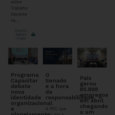
sobre
Trabalho
Decente
na...
Quero
saber
mais
Programa
O
Pais
Capacitar
Senado
gerou
debate
e a hora
85.888
nova
da
empregos
identidade
responsabilidade
em abril
organizacional
chegando
e
A PEC que
a um
planejamento
põe fim à