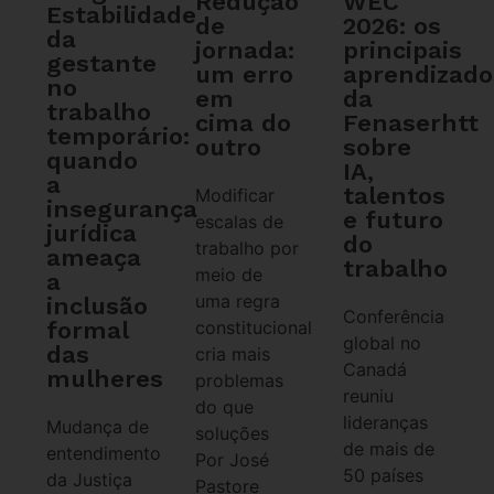
WEC
Redução
Estabilidade
2026: os
de
da
principais
jornada:
gestante
aprendizado
um erro
no
da
em
trabalho
Fenaserhtt
cima do
temporário:
sobre
outro
quando
IA,
a
talentos
Modificar
insegurança
e futuro
escalas de
jurídica
do
trabalho por
ameaça
trabalho
meio de
a
uma regra
inclusão
Conferência
formal
constitucional
global no
das
cria mais
Canadá
mulheres
problemas
reuniu
do que
lideranças
Mudança de
soluções
de mais de
entendimento
Por José
50 países
da Justiça
Pastore