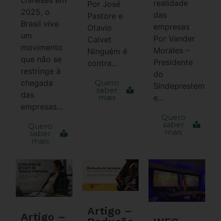
realidade
Por José
2025, o
das
Pastore e
Brasil vive
empresas
Otavio
um
Por Vander
Calvet
movimento
Morales –
Ninguém é
que não se
Presidente
contra...
restringe à
do
chegada
Quero
Sindeprestem
saber
das
mais
e...
empresas...
Quero
saber
Quero
mais
saber
mais
Artigo –
Artigo –