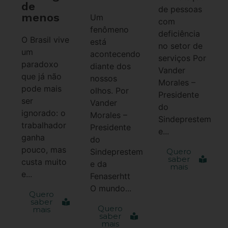
de
de pessoas
menos
Um
com
fenômeno
deficiência
O Brasil vive
está
no setor de
um
acontecendo
serviços Por
paradoxo
diante dos
Vander
que já não
nossos
Morales –
pode mais
olhos. Por
Presidente
ser
Vander
do
ignorado: o
Morales –
Sindeprestem
trabalhador
Presidente
e...
ganha
do
pouco, mas
Sindeprestem
Quero
saber
custa muito
e da
mais
e...
Fenaserhtt
O mundo...
Quero
saber
Quero
mais
saber
mais