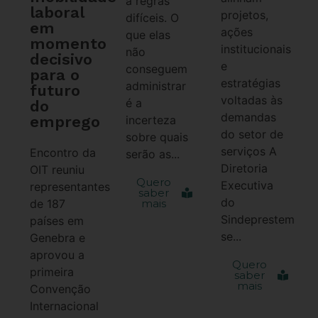
a regras
laboral
projetos,
difíceis. O
em
ações
que elas
momento
institucionais
não
decisivo
e
conseguem
para o
estratégias
administrar
futuro
voltadas às
é a
do
demandas
emprego
incerteza
do setor de
sobre quais
serviços A
Encontro da
serão as...
Diretoria
OIT reuniu
Quero
Executiva
representantes
saber
do
de 187
mais
Sindeprestem
países em
se...
Genebra e
aprovou a
Quero
primeira
saber
mais
Convenção
Internacional