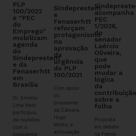
PLP
Sindeprest
Sindeprestem
100/2022
acompanha
e
e “PEC
PEC
Fenaserhtt
do
1/2026,
reforçam
Emprego”
do
protagonismo
mobilizam
senador
na
agenda
Laércio
aprovação
do
Oliveira,
da
Sindeprestem
que
urgência
e da
pode
do PLP
Fenaserhtt
mudar a
100/2021
em
lógica
Brasília
da
Com apoio
contribuiçã
do
Dr. Ermínio
sobre a
presidente
Lima Neto
folha
da Câmara,
participou
Hugo
Proposta
de reuniões
Motta, e
em debate
com o
articulação
na Frente
presidente