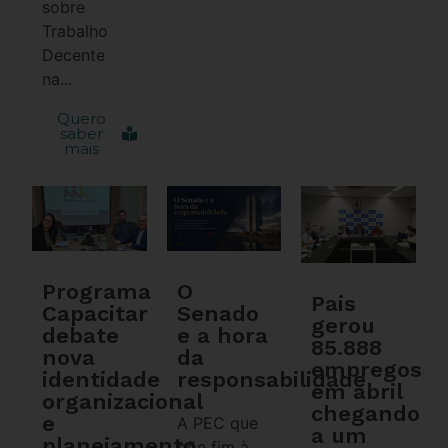
sobre
Trabalho
Decente
na...
Quero
saber
mais
Programa
O
Pais
Capacitar
Senado
gerou
debate
e a hora
85.888
nova
da
empregos
identidade
responsabilidade
em abril
organizacional
chegando
e
A PEC que
a um
planejamento
põe fim à