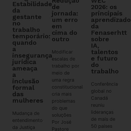
WEC
Redução
Estabilidade
2026: os
de
da
principais
jornada:
gestante
aprendizado
um erro
no
da
em
trabalho
Fenaserhtt
cima do
temporário:
sobre
outro
quando
IA,
a
talentos
Modificar
insegurança
e futuro
escalas de
jurídica
do
trabalho por
ameaça
trabalho
meio de
a
uma regra
inclusão
Conferência
formal
constitucional
global no
das
cria mais
Canadá
mulheres
problemas
reuniu
do que
lideranças
Mudança de
soluções
de mais de
entendimento
Por José
50 países
da Justiça
Pastore