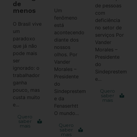
de
de pessoas
menos
Um
com
fenômeno
deficiência
O Brasil vive
está
no setor de
um
acontecendo
serviços Por
paradoxo
diante dos
Vander
que já não
nossos
Morales –
pode mais
olhos. Por
Presidente
ser
Vander
do
ignorado: o
Morales –
Sindeprestem
trabalhador
Presidente
e...
ganha
do
pouco, mas
Sindeprestem
Quero
saber
custa muito
e da
mais
e...
Fenaserhtt
O mundo...
Quero
saber
Quero
mais
saber
mais