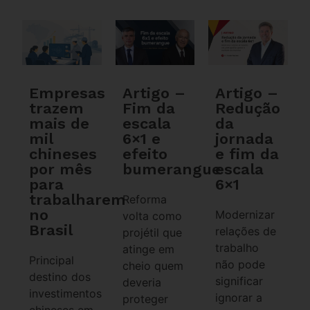
Empresas
Artigo –
Artigo –
trazem
Fim da
Redução
mais de
escala
da
mil
6×1 e
jornada
chineses
efeito
e fim da
por mês
bumerangue
escala
para
6×1
trabalharem
Reforma
no
Modernizar
volta como
Brasil
relações de
projétil que
trabalho
atinge em
Principal
não pode
cheio quem
destino dos
significar
deveria
investimentos
ignorar a
proteger
chineses em