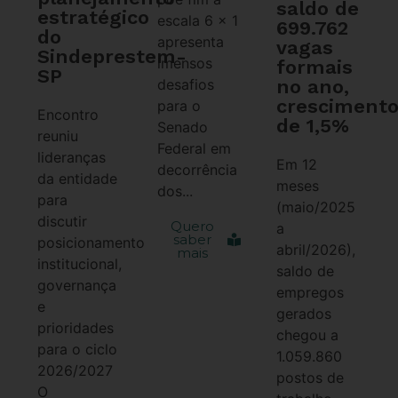
saldo de
estratégico
escala 6 x 1
699.762
do
apresenta
vagas
Sindeprestem-
imensos
formais
SP
no ano,
desafios
cresciment
para o
Encontro
de 1,5%
Senado
reuniu
Federal em
lideranças
Em 12
decorrência
da entidade
meses
dos...
para
(maio/2025
discutir
Quero
a
saber
posicionamento
abril/2026),
mais
institucional,
saldo de
governança
empregos
e
gerados
prioridades
chegou a
para o ciclo
1.059.860
2026/2027
postos de
O