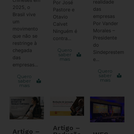
realidade
Por José
2025, o
das
Pastore e
Brasil vive
empresas
Otavio
um
Por Vander
Calvet
movimento
Morales –
Ninguém é
que não se
Presidente
contra...
restringe à
do
chegada
Quero
Sindeprestem
saber
das
mais
e...
empresas...
Quero
saber
Quero
mais
saber
mais
Artigo –
Artigo –