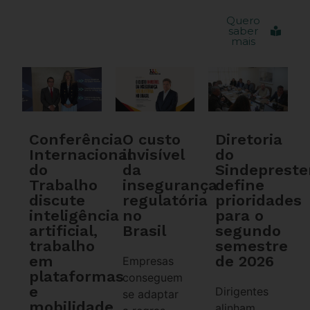
Quero
saber
mais
Conferência
O custo
Diretoria
Internacional
invisível
do
do
da
Sindeprest
Trabalho
insegurança
define
discute
regulatória
prioridades
inteligência
no
para o
artificial,
Brasil
segundo
trabalho
semestre
em
de 2026
Empresas
plataformas
conseguem
e
Dirigentes
se adaptar
mobilidade
alinham