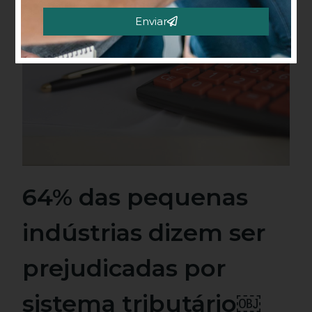
Enviar
Alternative:
64% das pequenas
indústrias dizem ser
prejudicadas por
sistema tributário￼