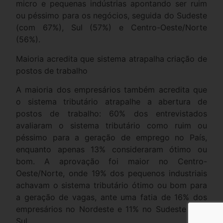
micro e pequenas indústrias apontando ser ruim
ou péssimo para os negócios, seguida do Sudeste
(com 67%), Sul (57%) e Centro-Oeste/Norte
(56%).
Maioria acredita que sistema atrapalha criação de
postos de trabalho
A maioria dos empresários também acredita que
o sistema tributário atrapalhe a abertura de
postos de trabalho: 60% dos entrevistados
avaliaram o sistema tributário como ruim ou
péssimo para a geração de emprego no País,
enquanto apenas 13% consideraram ótimo ou
bom. A aprovação foi maior no Centro-
Oeste/Norte, onde 19% dos pequenos industriais
achavam o sistema tributário ótimo ou bom para
a geração de vagas, ante uma fatia de 16% dos
empresários no Nordeste e 11% no Sudeste e no
Sul.