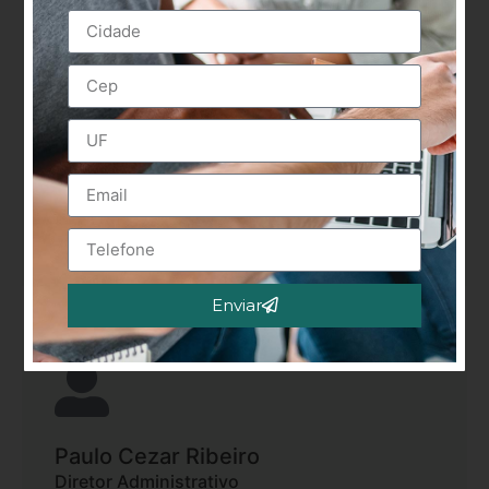
Maurício Estevão Hilário
Vice Presidente
Sindicato: SINSERHT
(31) 3272-0419
Av. Afonso Pena, 262 – sala 1202 e 1204,
Centro CEP: 30130-001
E-mail: sinserhtmg@gmail.com
Enviar
Alternative:
Paulo Cezar Ribeiro
Diretor Administrativo