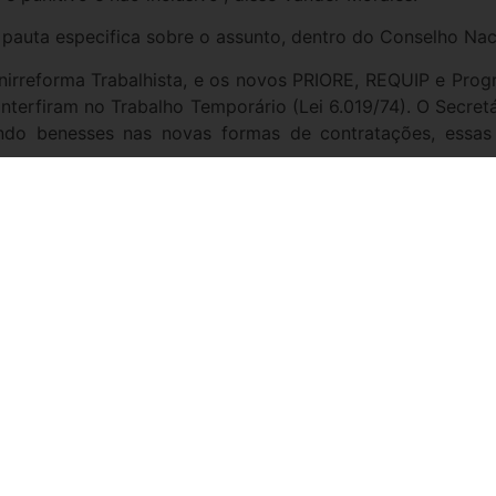
a pauta especifica sobre o assunto, dentro do Conselho Nac
rreforma Trabalhista, e os novos PRIORE, REQUIP e Progr
nterfiram no Trabalho Temporário (Lei 6.019/74). O Secretá
endo benesses nas novas formas de contratações, essas
anha para motivar a contratação de trabalhadores temporá
entregue um estudo elaborado pela World Employment Co
ma de proteger trabalhadores dentro das regras previst
ltimo ponto discutido foi o fim da unicidade sindical. Foi 
abalhistas (GAET), com início previsto para outubro de 202