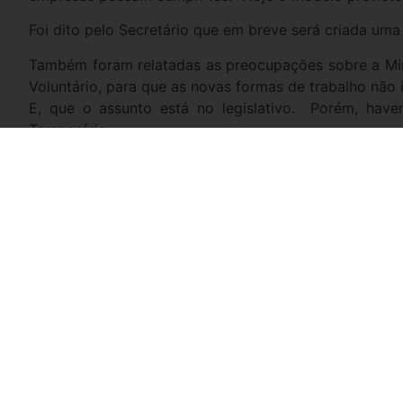
Foi dito pelo Secretário que em breve será criada um
Também foram relatadas as preocupações sobre a Mini
Voluntário, para que as novas formas de trabalho não i
E, que o assunto está no legislativo. Porém, hav
Temporário.
Também foi solicitado que o Governo fizesse uma camp
Quanto à ratificação da Convenção 181 da OIT foi 
importância da ratificação da Convenção, como for
trabalho, meio ambiente, qualificação e outros. E, o ú
assunto será discutido pelo Grupo de Altos Estudos Tr