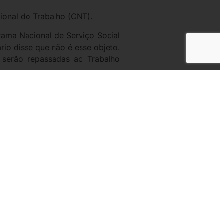
ional do Trabalho (CNT).
ama Nacional de Serviço Social
rio disse que não é esse objeto.
 serão repassadas ao Trabalho
rios via Lei 6.019/74.
nfederation (WEC), contendo a
as na norma, como segurança do
dito pelo Bruno Dalcolmo que tal
1.