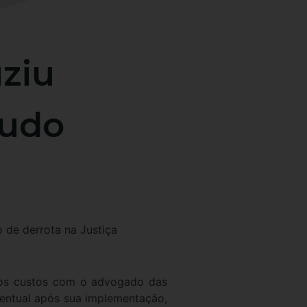
uziu
tudo
de derrota na Justiça
r os custos com o advogado das
entual após sua implementação,