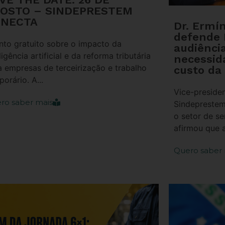
OSTO – SINDEPRESTEM
NECTA
Dr. Ermí
defende
nto gratuito sobre o impacto da
audiênci
ligência artificial e da reforma tributária
necessid
a empresas de terceirização e trabalho
custo da
orário. A...
Vice-presiden
ro saber mais
Sindeprestem
o setor de se
afirmou que a
Quero saber 