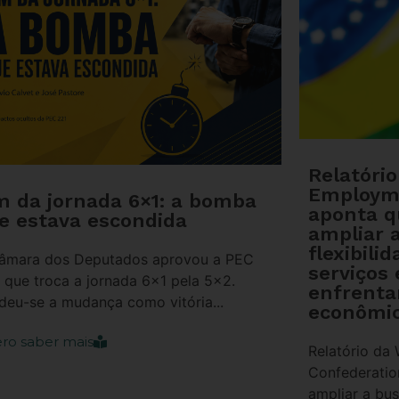
Relatóri
Employm
m da jornada 6×1: a bomba
aponta 
e estava escondida
ampliar 
flexibili
âmara dos Deputados aprovou a PEC
serviços 
, que troca a jornada 6×1 pela 5×2.
enfrenta
deu-se a mudança como vitória...
econômic
ro saber mais
Relatório da
Confederati
ampliar a bus