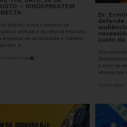
OSTO – SINDEPRESTEM
NECTA
Dr. Ermí
defende
nto gratuito sobre o impacto da
audiênci
ligência artificial e da reforma tributária
necessid
a empresas de terceirização e trabalho
custo da
orário. A...
Vice-presiden
ro saber mais
Sindeprestem
o setor de se
afirmou que a
Quero saber 