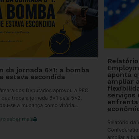
Relatóri
Employm
m da jornada 6×1: a bomba
aponta 
e estava escondida
ampliar 
flexibili
âmara dos Deputados aprovou a PEC
serviços 
, que troca a jornada 6×1 pela 5×2.
enfrenta
deu-se a mudança como vitória...
econômic
ro saber mais
Relatório da
Confederati
ampliar a bus