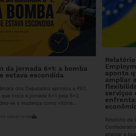
Relatóri
Employm
m da jornada 6×1: a bomba
aponta 
e estava escondida
ampliar 
flexibili
âmara dos Deputados aprovou a PEC
serviços 
, que troca a jornada 6×1 pela 5×2.
enfrenta
deu-se a mudança como vitória...
econômic
ro saber mais
Relatório da
Confederati
ampliar a bus