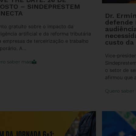
OSTO – SINDEPRESTEM
NECTA
Dr. Ermí
defende
nto gratuito sobre o impacto da
audiênci
ligência artificial e da reforma tributária
necessid
a empresas de terceirização e trabalho
custo da
orário. A...
Vice-presiden
ro saber mais
Sindeprestem
o setor de se
afirmou que a
Quero saber 