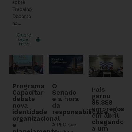
sobre
Trabalho
Decente
na...
Quero
saber
mais
Programa
O
Pais
Capacitar
Senado
gerou
debate
e a hora
85.888
nova
da
empregos
identidade
responsabilidade
em abril
organizacional
chegando
e
A PEC que
a um
planejamento
põe fim à