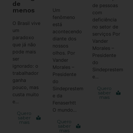
de
de pessoas
menos
Um
com
fenômeno
deficiência
O Brasil vive
está
no setor de
um
acontecendo
serviços Por
paradoxo
diante dos
Vander
que já não
nossos
Morales –
pode mais
olhos. Por
Presidente
ser
Vander
do
ignorado: o
Morales –
Sindeprestem
trabalhador
Presidente
e...
ganha
do
pouco, mas
Sindeprestem
Quero
saber
custa muito
e da
mais
e...
Fenaserhtt
O mundo...
Quero
saber
Quero
mais
saber
mais