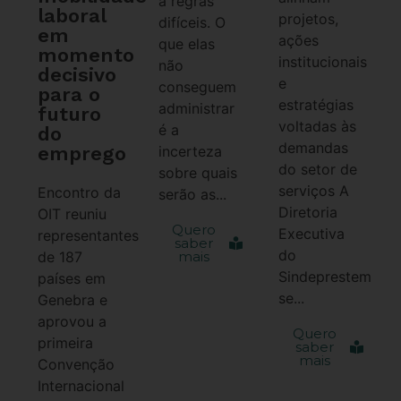
a regras
laboral
projetos,
difíceis. O
em
ações
que elas
momento
institucionais
não
decisivo
e
conseguem
para o
estratégias
administrar
futuro
voltadas às
é a
do
demandas
emprego
incerteza
do setor de
sobre quais
serviços A
Encontro da
serão as...
Diretoria
OIT reuniu
Quero
Executiva
representantes
saber
do
de 187
mais
Sindeprestem
países em
se...
Genebra e
aprovou a
Quero
primeira
saber
mais
Convenção
Internacional