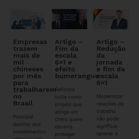
Empresas
Artigo –
Artigo –
trazem
Fim da
Redução
mais de
escala
da
mil
6×1 e
jornada
chineses
efeito
e fim da
por mês
bumerangue
escala
para
6×1
trabalharem
Reforma
no
Modernizar
volta como
Brasil
relações de
projétil que
trabalho
atinge em
Principal
não pode
cheio quem
destino dos
significar
deveria
investimentos
ignorar a
proteger
chineses em