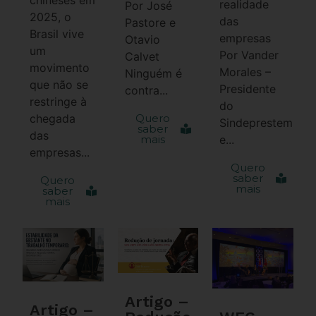
realidade
Por José
2025, o
das
Pastore e
Brasil vive
empresas
Otavio
um
Por Vander
Calvet
movimento
Morales –
Ninguém é
que não se
Presidente
contra...
restringe à
do
chegada
Quero
Sindeprestem
saber
das
mais
e...
empresas...
Quero
saber
Quero
mais
saber
mais
Artigo –
Artigo –