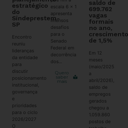
saldo de
estratégico
escala 6 x 1
699.762
do
apresenta
vagas
Sindeprestem-
imensos
formais
SP
no ano,
desafios
cresciment
para o
Encontro
de 1,5%
Senado
reuniu
Federal em
lideranças
Em 12
decorrência
da entidade
meses
dos...
para
(maio/2025
discutir
Quero
a
saber
posicionamento
abril/2026),
mais
institucional,
saldo de
governança
empregos
e
gerados
prioridades
chegou a
para o ciclo
1.059.860
2026/2027
postos de
O