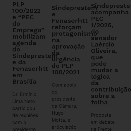
PLP
Sindeprest
Sindeprestem
100/2022
acompanha
e
e “PEC
PEC
Fenaserhtt
do
1/2026,
reforçam
Emprego”
do
protagonismo
mobilizam
senador
na
agenda
Laércio
aprovação
do
Oliveira,
da
Sindeprestem
que
urgência
e da
pode
do PLP
Fenaserhtt
mudar a
100/2021
em
lógica
Brasília
da
Com apoio
contribuiçã
do
Dr. Ermínio
sobre a
presidente
Lima Neto
folha
da Câmara,
participou
Hugo
Proposta
de reuniões
Motta, e
em debate
com o
articulação
na Frente
presidente