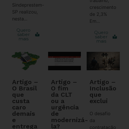
trabalho,
Sindeprestem-
crescimento
SP realizou,
de 2,3%
nesta...
Em...
Quero
Quero
saber
saber
mais
mais
Artigo –
Artigo –
Artigo –
O Brasil
O fim
Inclusão
que
da CLT
que
custa
ou a
exclui
caro
urgência
demais
de
O desafio
e
modernizá-
da
entrega
la?
contratação