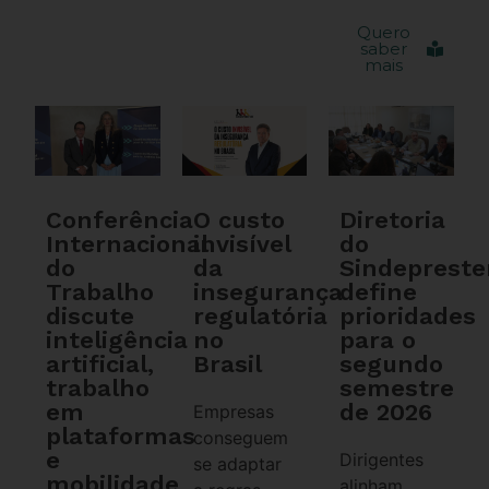
Quero
saber
mais
Conferência
O custo
Diretoria
Internacional
invisível
do
do
da
Sindeprest
Trabalho
insegurança
define
discute
regulatória
prioridades
inteligência
no
para o
artificial,
Brasil
segundo
trabalho
semestre
em
de 2026
Empresas
plataformas
conseguem
e
Dirigentes
se adaptar
mobilidade
alinham