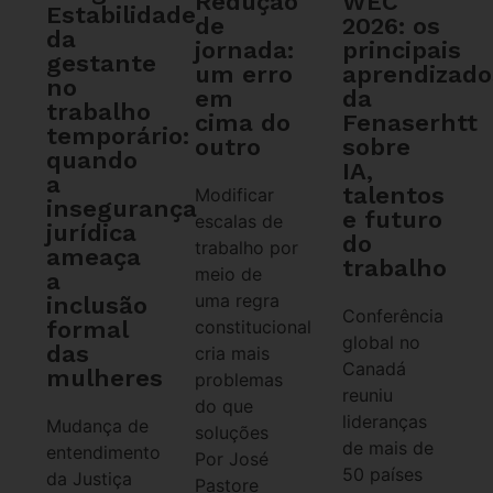
WEC
Redução
Estabilidade
2026: os
de
da
principais
jornada:
gestante
aprendizado
um erro
no
da
em
trabalho
Fenaserhtt
cima do
temporário:
sobre
outro
quando
IA,
a
talentos
Modificar
insegurança
e futuro
escalas de
jurídica
do
trabalho por
ameaça
trabalho
meio de
a
uma regra
inclusão
Conferência
formal
constitucional
global no
das
cria mais
Canadá
mulheres
problemas
reuniu
do que
lideranças
Mudança de
soluções
de mais de
entendimento
Por José
50 países
da Justiça
Pastore