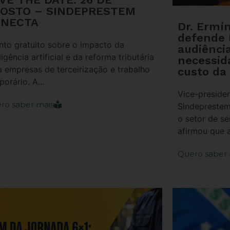
OSTO – SINDEPRESTEM
NECTA
Dr. Ermí
defende
nto gratuito sobre o impacto da
audiênci
ligência artificial e da reforma tributária
necessid
a empresas de terceirização e trabalho
custo da
orário. A...
Vice-presiden
ro saber mais
Sindeprestem
o setor de se
afirmou que a
Quero saber 