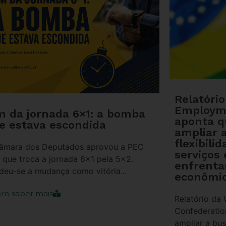
Relatóri
Employm
m da jornada 6×1: a bomba
aponta 
e estava escondida
ampliar 
flexibili
âmara dos Deputados aprovou a PEC
serviços 
, que troca a jornada 6×1 pela 5×2.
enfrenta
deu-se a mudança como vitória...
econômic
ro saber mais
Relatório da
Confederati
ampliar a bus