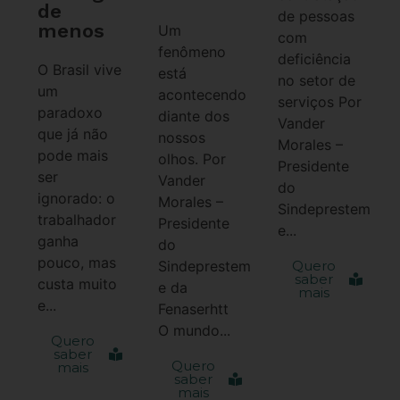
de
de pessoas
menos
Um
com
fenômeno
deficiência
O Brasil vive
está
no setor de
um
acontecendo
serviços Por
paradoxo
diante dos
Vander
que já não
nossos
Morales –
pode mais
olhos. Por
Presidente
ser
Vander
do
ignorado: o
Morales –
Sindeprestem
trabalhador
Presidente
e...
ganha
do
pouco, mas
Sindeprestem
Quero
saber
custa muito
e da
mais
e...
Fenaserhtt
O mundo...
Quero
saber
Quero
mais
saber
mais