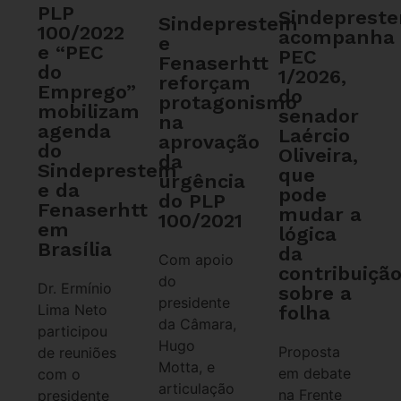
PLP
Sindeprest
Sindeprestem
100/2022
acompanha
e
e “PEC
PEC
Fenaserhtt
do
1/2026,
reforçam
Emprego”
do
protagonismo
mobilizam
senador
na
agenda
Laércio
aprovação
do
Oliveira,
da
Sindeprestem
que
urgência
e da
pode
do PLP
Fenaserhtt
mudar a
100/2021
em
lógica
Brasília
da
Com apoio
contribuiçã
do
Dr. Ermínio
sobre a
presidente
Lima Neto
folha
da Câmara,
participou
Hugo
Proposta
de reuniões
Motta, e
em debate
com o
articulação
na Frente
presidente