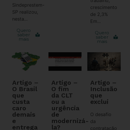
trabalho,
Sindeprestem-
crescimento
SP realizou,
de 2,3%
nesta...
Em...
Quero
Quero
saber
saber
mais
mais
Artigo –
Artigo –
Artigo –
O Brasil
O fim
Inclusão
que
da CLT
que
custa
ou a
exclui
caro
urgência
demais
de
O desafio
e
modernizá-
da
entrega
la?
contratação