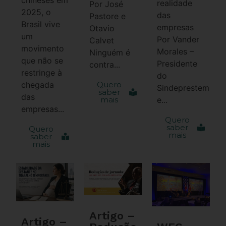
realidade
Por José
2025, o
das
Pastore e
Brasil vive
empresas
Otavio
um
Por Vander
Calvet
movimento
Morales –
Ninguém é
que não se
Presidente
contra...
restringe à
do
chegada
Quero
Sindeprestem
saber
das
mais
e...
empresas...
Quero
saber
Quero
mais
saber
mais
Artigo –
Artigo –