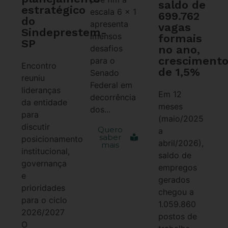
saldo de
estratégico
escala 6 x 1
699.762
do
apresenta
vagas
Sindeprestem-
imensos
formais
SP
no ano,
desafios
cresciment
para o
Encontro
de 1,5%
Senado
reuniu
Federal em
lideranças
Em 12
decorrência
da entidade
meses
dos...
para
(maio/2025
discutir
Quero
a
saber
posicionamento
abril/2026),
mais
institucional,
saldo de
governança
empregos
e
gerados
prioridades
chegou a
para o ciclo
1.059.860
2026/2027
postos de
O