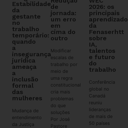
WEC
Redução
Estabilidade
2026: os
de
da
principais
jornada:
gestante
aprendizado
um erro
no
da
em
trabalho
Fenaserhtt
cima do
temporário:
sobre
outro
quando
IA,
a
talentos
Modificar
insegurança
e futuro
escalas de
jurídica
do
trabalho por
ameaça
trabalho
meio de
a
uma regra
inclusão
Conferência
formal
constitucional
global no
das
cria mais
Canadá
mulheres
problemas
reuniu
do que
lideranças
Mudança de
soluções
de mais de
entendimento
Por José
50 países
da Justiça
Pastore