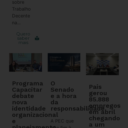
sobre
Trabalho
Decente
na...
Quero
saber
mais
Programa
O
Pais
Capacitar
Senado
gerou
debate
e a hora
85.888
nova
da
empregos
identidade
responsabilidade
em abril
organizacional
chegando
e
A PEC que
a um
planejamento
põe fim à