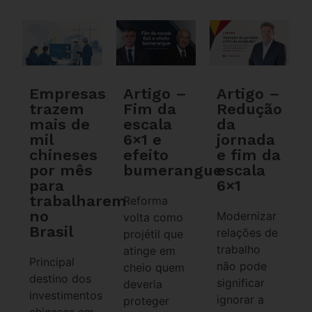
Empresas
Artigo –
Artigo –
trazem
Fim da
Redução
mais de
escala
da
mil
6×1 e
jornada
chineses
efeito
e fim da
por mês
bumerangue
escala
para
6×1
trabalharem
Reforma
no
Modernizar
volta como
Brasil
relações de
projétil que
trabalho
atinge em
Principal
não pode
cheio quem
destino dos
significar
deveria
investimentos
ignorar a
proteger
chineses em