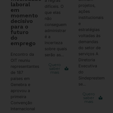
a regras
laboral
projetos,
difíceis. O
em
ações
que elas
momento
institucionais
não
decisivo
e
conseguem
para o
estratégias
administrar
futuro
voltadas às
é a
do
demandas
emprego
incerteza
do setor de
sobre quais
serviços A
Encontro da
serão as...
Diretoria
OIT reuniu
Quero
Executiva
representantes
saber
do
de 187
mais
Sindeprestem
países em
se...
Genebra e
aprovou a
Quero
primeira
saber
mais
Convenção
Internacional