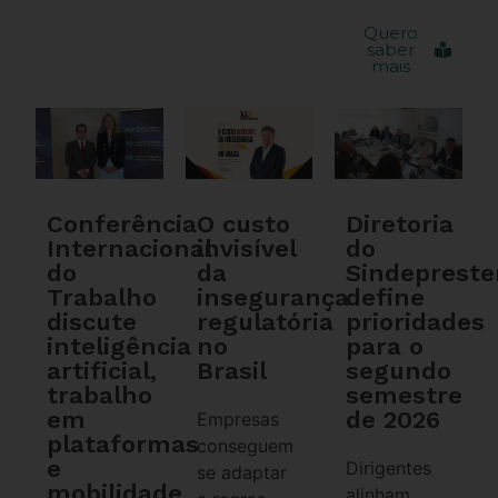
Quero
saber
mais
Conferência
O custo
Diretoria
Internacional
invisível
do
do
da
Sindeprest
Trabalho
insegurança
define
discute
regulatória
prioridades
inteligência
no
para o
artificial,
Brasil
segundo
trabalho
semestre
em
de 2026
Empresas
plataformas
conseguem
e
Dirigentes
se adaptar
mobilidade
alinham