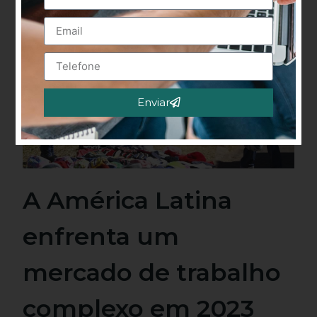
Enviar
Alternative:
A América Latina
enfrenta um
mercado de trabalho
complexo em 2023