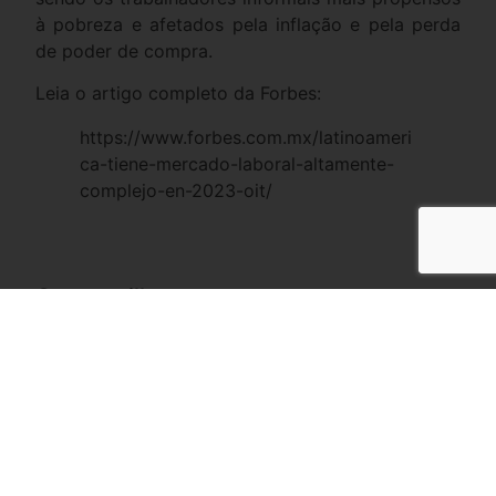
à pobreza e afetados pela inflação e pela perda
de poder de compra.
Leia o artigo completo da Forbes:
https://www.forbes.com.mx/latinoameri
ca-tiene-mercado-laboral-altamente-
complejo-en-2023-oit/
Compartilhe
Facebook
Twitter
LinkedIn
WhatsApp