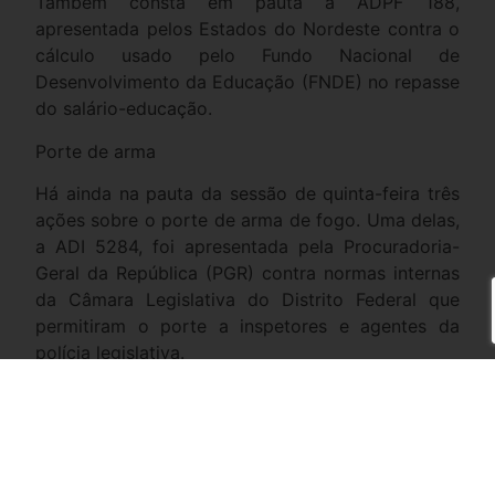
Também consta em pauta a ADPF 188,
apresentada pelos Estados do Nordeste contra o
cálculo usado pelo Fundo Nacional de
Desenvolvimento da Educação (FNDE) no repasse
do salário-educação.
Porte de arma
Há ainda na pauta da sessão de quinta-feira três
ações sobre o porte de arma de fogo. Uma delas,
a ADI 5284, foi apresentada pela Procuradoria-
Geral da República (PGR) contra normas internas
da Câmara Legislativa do Distrito Federal que
permitiram o porte a inspetores e agentes da
polícia legislativa.
Outra, a ADI 5076, dispõe sobre uma lei aprovada
em Rondônia que permitiu o porte de arma a
agentes penitenciários. O terceiro processo sobre
o tema é o RE 608588, em que se discute se o