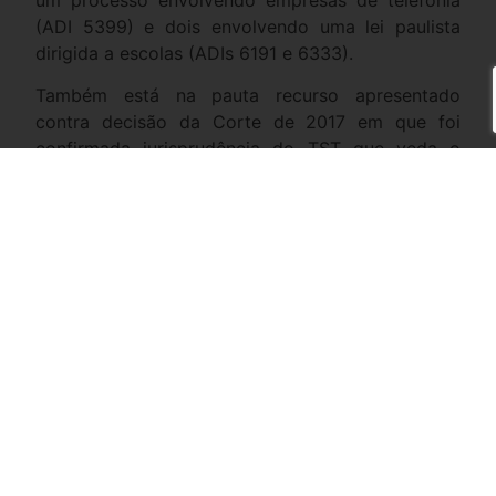
(ADI 5399) e dois envolvendo uma lei paulista
dirigida a escolas (ADIs 6191 e 6333).
Também está na pauta recurso apresentado
contra decisão da Corte de 2017 em que foi
confirmada jurisprudência do TST que veda o
desconto da contribuição assistencial de
trabalhadores não filiados a sindicato.
Na época, a decisão foi tomada em recurso (ARE
1018459 ) interposto contra decisão da Justiça do
Trabalho que, em ação civil pública, determinou
que o Sindicato dos Metalúrgicos de Curitiba (PR)
se abstivesse de instituir, em acordos ou
convenções coletivas, contribuições para
trabalhadores não sindicalizados, fixando multa
em caso de descumprimento.
https://valor.globo.com/legislacao/noticia/2022/05/2