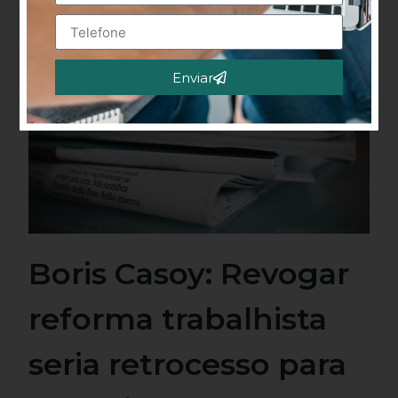
Enviar
Alternative:
Boris Casoy: Revogar
reforma trabalhista
seria retrocesso para