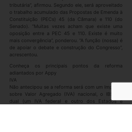
tributária”, afirmou. Segundo ele, será aproveitado
o trabalho acumulado das Propostas de Emenda à
Constituição (PECs) 45 (da Câmara) e 110 (do
Senado). “Muitas vezes acham que existe uma
oposição entre a PEC 45 e 110. Existe é muito
mais convergência”, ponderou. “A função (nossa) é
de apoiar o debate e construção do Congresso”,
acrescentou.
Conheça os principais pontos da reforma
adiantados por Appy
IVA
Não antecipou se a reforma será com um Imposto
sobre Valor Agregado (IVA) nacional, o IBS, ou
dual (um IVA federal e outro dos Estados e
municípios)
Imposto seletivo
Será criado para tributar os produtos que têm