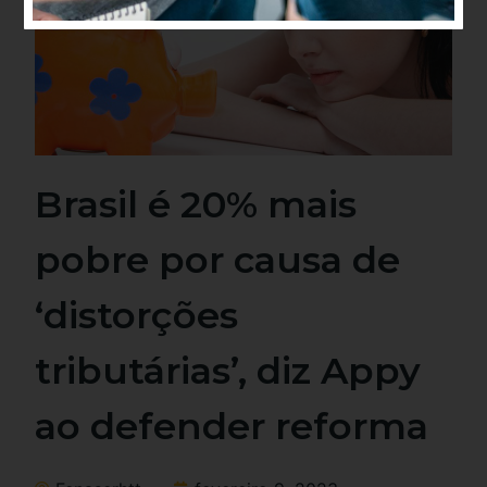
Alternative:
Brasil é 20% mais
pobre por causa de
‘distorções
tributárias’, diz Appy
ao defender reforma