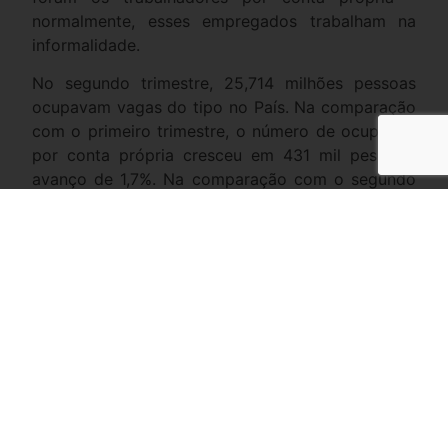
normalmente, esses empregados trabalham na
informalidade.
No segundo trimestre, 25,714 milhões pessoas
ocupavam vagas do tipo no País. Na comparação
com o primeiro trimestre, o número de ocupados
por conta própria cresceu em 431 mil pessoas,
avanço de 1,7%. Na comparação com o segundo
trimestre de 2021, são 1,071 milhão de
trabalhadores por conta própria a mais, alta de
4,3%.
Emprego com carteira assinada
Já o total de trabalhadores com carteira assinada
ficou em 35,782 milhões de pessoas no segundo
trimestre, segundo o IBGE.
A variação da população ocupada nessas
condições aponta para a criação de 908 mil