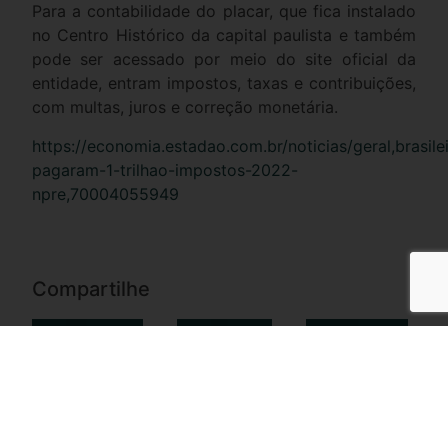
Para a contabilidade do placar, que fica instalado
no Centro Histórico da capital paulista e também
pode ser acessado por meio do site oficial da
entidade, entram impostos, taxas e contribuições,
com multas, juros e correção monetária.
https://economia.estadao.com.br/noticias/geral,brasile
pagaram-1-trilhao-impostos-2022-
npre,70004055949
Compartilhe
Facebook
Twitter
LinkedIn
WhatsApp