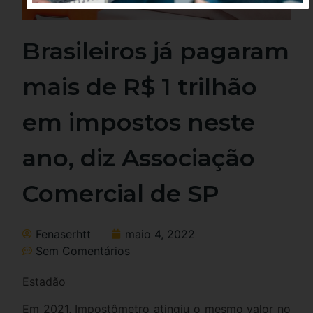
Brasileiros já pagaram
mais de R$ 1 trilhão
em impostos neste
ano, diz Associação
Comercial de SP
Fenaserhtt
maio 4, 2022
Sem Comentários
Estadão
Em 2021, Impostômetro atingiu o mesmo valor no