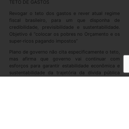
TETO DE GASTOS
Revogar o teto dos gastos e rever atual regime
fiscal brasileiro, para um que disponha de
credibilidade, previsibilidade e sustentabilidade.
Objetivo é “colocar os pobres no Orçamento e os
super-ricos pagando impostos”
Plano de governo não cita especificamente o teto,
mas afirma que governo vai continuar com
esforços para garantir estabilidade econômica e
sustentabilidade da trajetória da dívida pública
através de ajuste fiscal no médio e longo prazo
Plano de governo não trata do assunto.
Integrantes da campanha defendem mudanças no
teto dos gastos, retirando investimentos do limite
e criando outra regra de reajuste, ligado à
inflação mais outro percentual