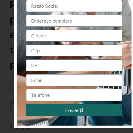
Presidência têm
propostas opostas
em temas como
trabalho e
privatização
Fenaserhtt
agosto 17, 2022
Sem Comentários
Veja o que defendem para a economia os
principais postulantes ao Planalto
Enviar
Alternative:
Thiago ResendeRenato MachadoDanielle Brant
BRASÍLIA