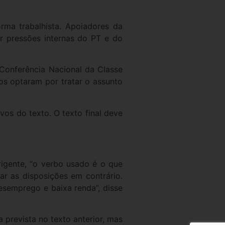
ma trabalhista. Apoiadores da
r pressões internas do PT e do
Conferência Nacional da Classe
dos optaram por tratar o assunto
vos do texto. O texto final deve
rigente, “o verbo usado é o que
ar as disposições em contrário.
esemprego e baixa renda”, disse
 prevista no texto anterior, mas