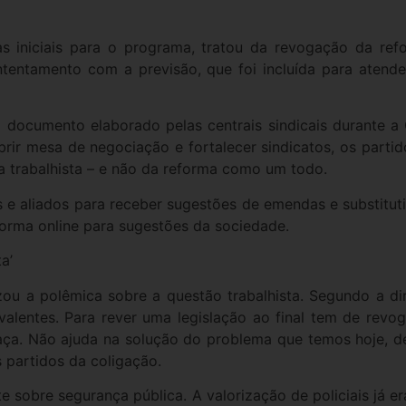
niciais para o programa, tratou da revogação da refor
entamento com a previsão, que foi incluída para atende
documento elaborado pelas centrais sindicais durante a 
brir mesa de negociação e fortalecer sindicatos, os parti
 trabalhista – e não da reforma como um todo.
 e aliados para receber sugestões de emendas e substituti
forma online para sugestões da sociedade.
a’
zou a polêmica sobre a questão trabalhista. Segundo a di
alentes. Para rever uma legislação ao final tem de revog
aça. Não ajuda na solução do problema que temos hoje, d
s partidos da coligação.
obre segurança pública. A valorização de policiais já era