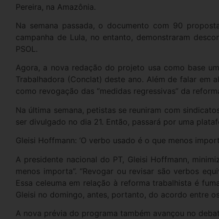
Pereira, na Amazônia.
Na semana passada, o documento com 90 propostas i
campanha de Lula, no entanto, demonstraram descont
PSOL.
Agora, a nova redação do projeto usa como base um 
Trabalhadora (Conclat) deste ano. Além de falar em a
como revogação das “medidas regressivas” da reforma
Na última semana, petistas se reuniram com sindicatos
ser divulgado no dia 21. Então, passará por uma plata
Gleisi Hoffmann: ‘O verbo usado é o que menos import
A presidente nacional do PT, Gleisi Hoffmann, minimi
menos importa”. “Revogar ou revisar são verbos equiv
Essa celeuma em relação à reforma trabalhista é fum
Gleisi no domingo, antes, portanto, do acordo entre o
A nova prévia do programa também avançou no debate s