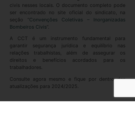
civis nesses locais. O documento completo pode
ser encontrado no site oficial do sindicato, na
seção “
Convenções Coletivas – Inorganizadas
Bombeiros Civis
”.
A CCT é um instrumento fundamental para
garantir segurança jurídica e equilíbrio nas
relações trabalhistas, além de assegurar os
direitos e benefícios acordados para os
trabalhadores.
Consulte agora mesmo e fique por dentro das
atualizações para 2024/2025.
Compartilhe
Facebook
Twitter
LinkedIn