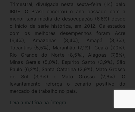
Trimestral, divulgada nesta sexta-feira (14) pelo
IBGE. O Brasil encerrou o ano passado com a
menor taxa média de desocupação (6,6%) desde
o início da série histórica, em 2012. Os estados
com os melhores desempenhos foram Acre
(6,4%), Amazonas (8,4%), Amapá (8,3%),
Tocantins (5,5%), Maranhão (7,1%), Ceará (7,0%),
Rio Grande do Norte (8,5%), Alagoas (7,6%),
Minas Gerais (5,0%), Espírito Santo (3,9%), São
Paulo (6,2%), Santa Catarina (2,9%), Mato Grosso
do Sul (3,9%) e Mato Grosso (2,6%). O
levantamento reforça o cenário positivo do
mercado de trabalho no país.
Leia a matéria na íntegra
Compartilhe