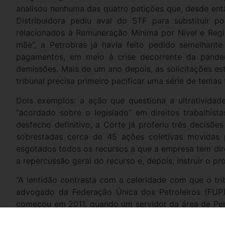
analisou nenhuma das quatro petições que, desde ent
Distribuidora pediu aval do STF para substituir p
relacionados à Remuneração Mínima por Nível e Regi
mãe”, a Petrobras já havia feito pedido semelhant
pagamentos, em meio à crise decorrente da pandem
demissões. Mais de um ano depois, as solicitações es
tribunal precisa primeiro pacificar uma série de temas
Dois exemplos: a ação que questiona a ultrativida
“acordado sobre o legislado” em direitos trabalhi
desfecho definitivo, a Corte já proferiu três decisõe
sobrestadas cerca de 45 ações coletivas movidas p
esgotados todos os recursos a que a empresa tem direit
a repercussão geral do recurso e, depois, instruir o 
“A lentidão contrasta com a celeridade com que o trib
advogado da Federação Única dos Petroleiros (FUP
começou em 2011, quando um servidor da área de Pe
pedido para que fosse feito o recálculo da sua remun