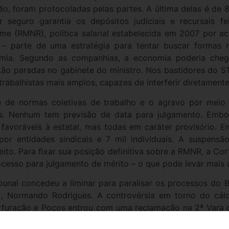
ão, foram protocoladas pelas partes. A última delas é de
or seguro garantia os depósitos judiciais e recursais 
me (RMNR), política salarial estabelecida em 2007 por a
e – parte de uma estratégia para tentar buscar formas
ia. Segundo as companhias, a economia poderia chega
tão paradas no gabinete do ministro. Nos bastidores do S
 trabalhistas mais amplos, capazes de interferir diretament
de de normas coletivas de trabalho e o agravo por mei
stas. Nenhum tem previsão de data para julgamento. Emb
s favoráveis à estatal, mas todas em caráter provisório. 
or entidades sindicais e 7 mil individuais. A suspensã
o. Para fixar sua posição definitiva sobre a RMNR, a Corte
processo para julgamento de mérito – o que pode levar mais
unal concedeu a liminar para paralisar os processos do Bra
), Normando Rodrigues. A controvérsia em torno do c
rfuração e Poços entrou com uma reclamação na 2ª Vara 
eração foi negado três vezes – pela primeira e segunda in