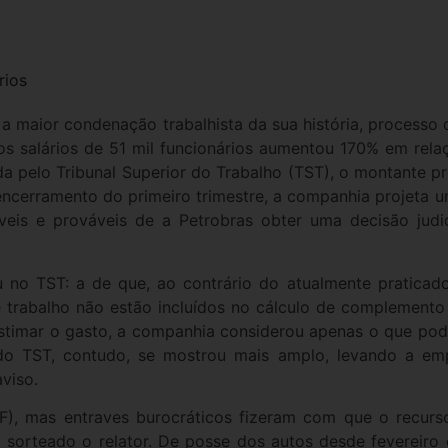
ios
a maior condenação trabalhista da sua história, processo
r os salários de 51 mil funcionários aumentou 170% em relaç
da pelo Tribunal Superior do Trabalho (TST), o montante p
ncerramento do primeiro trimestre, a companhia projeta 
veis e prováveis de a Petrobras obter uma decisão judic
 no TST: a de que, ao contrário do atualmente praticado
 trabalho não estão incluídos no cálculo de complemento d
 estimar o gasto, a companhia considerou apenas o que pod
 do TST, contudo, se mostrou mais amplo, levando a empr
viso.
TF), mas entraves burocráticos fizeram com que o recur
 sorteado o relator. De posse dos autos desde fevereiro