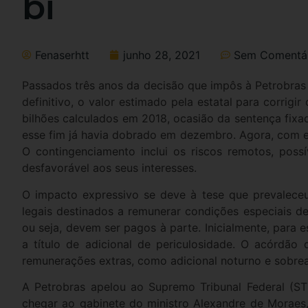
bi
Fenaserhtt
junho 28, 2021
Sem Comentár
Passados três anos da decisão que impôs à Petrobras 
definitivo, o valor estimado pela estatal para corrigi
bilhões calculados em 2018, ocasião da sentença fixa
esse fim já havia dobrado em dezembro. Agora, com e
O contingenciamento inclui os riscos remotos, possí
desfavorável aos seus interesses.
O impacto expressivo se deve à tese que prevaleceu
legais destinados a remunerar condições especiais de
ou seja, devem ser pagos à parte. Inicialmente, para
a título de adicional de periculosidade. O acórdão
remunerações extras, como adicional noturno e sobrea
A Petrobras apelou ao Supremo Tribunal Federal (S
chegar ao gabinete do ministro Alexandre de Moraes,