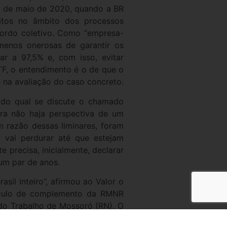
 8 de maio de 2020, quando a BR
feitos no âmbito dos processos
cordo coletivo. Como “empresa-
 menos onerosas de garantir os
r a 97,5% e, com isso, evitar
TF, o entendimento é o de que o
e na avaliação do caso concreto.
o do qual se discute o chamado
ora não haja perspectiva de um
Em razão dessas liminares, foram
o vai perdurar até que estejam
 precisa, inicialmente, declarar
 um par de anos.
sil inteiro”, afirmou ao Valor o
álculo de complemento da RMNR
do Trabalho de Mossoró (RN). O
stâncias e pela Quinta Turma do