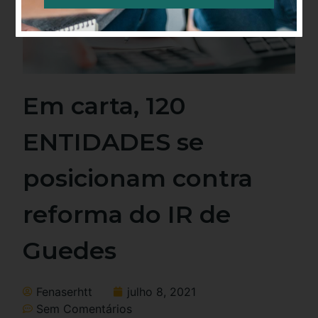
Alternative:
Em carta, 120
ENTIDADES se
posicionam contra
reforma do IR de
Guedes
Fenaserhtt
julho 8, 2021
Sem Comentários