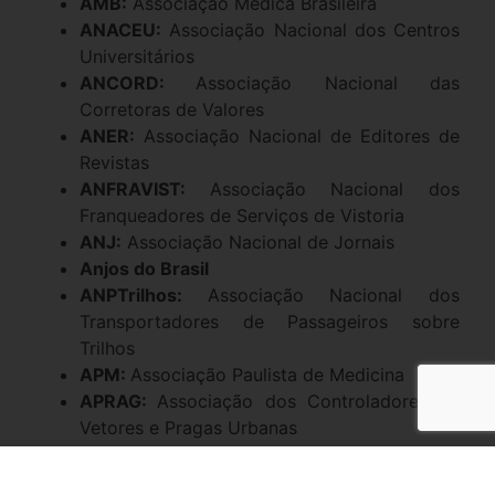
AMB:
Associação Médica Brasileira
ANACEU:
Associação Nacional dos Centros
Universitários
ANCORD:
Associação Nacional das
Corretoras de Valores
ANER:
Associação Nacional de Editores de
Revistas
ANFRAVIST:
Associação Nacional dos
Franqueadores de Serviços de Vistoria
ANJ:
Associação Nacional de Jornais
Anjos do Brasil
ANPTrilhos:
Associação Nacional dos
Transportadores de Passageiros sobre
Trilhos
APM:
Associação Paulista de Medicina
APRAG:
Associação dos Controladores de
Vetores e Pragas Urbanas
Assespro
: Federação das Associações das
Empresas Brasileiras de Tecnologia da