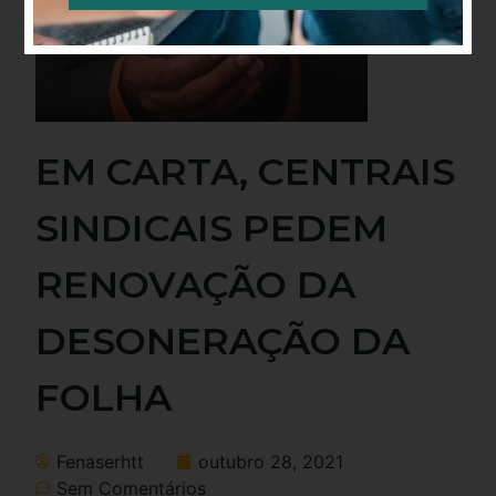
Alternative:
EM CARTA, CENTRAIS
SINDICAIS PEDEM
RENOVAÇÃO DA
DESONERAÇÃO DA
FOLHA
Fenaserhtt
outubro 28, 2021
Sem Comentários