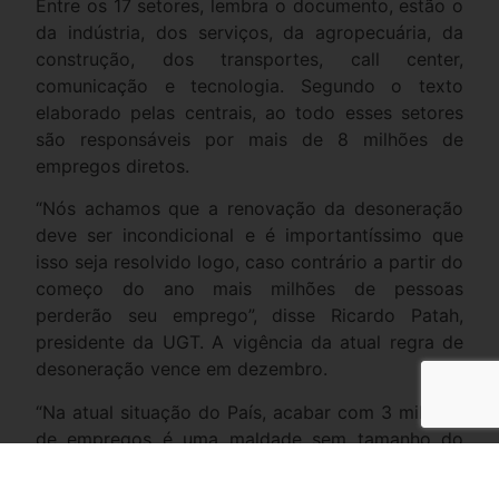
Entre os 17 setores, lembra o documento, estão o
da indústria, dos serviços, da agropecuária, da
construção, dos transportes, call center,
comunicação e tecnologia. Segundo o texto
elaborado pelas centrais, ao todo esses setores
são responsáveis por mais de 8 milhões de
empregos diretos.
“Nós achamos que a renovação da desoneração
deve ser incondicional e é importantíssimo que
isso seja resolvido logo, caso contrário a partir do
começo do ano mais milhões de pessoas
perderão seu emprego”, disse Ricardo Patah,
presidente da UGT. A vigência da atual regra de
desoneração vence em dezembro.
“Na atual situação do País, acabar com 3 milhões
de empregos é uma maldade sem tamanho do
governo. É isso que vai ocorrer se o Congresso
não renovar a desoneração da folha”,