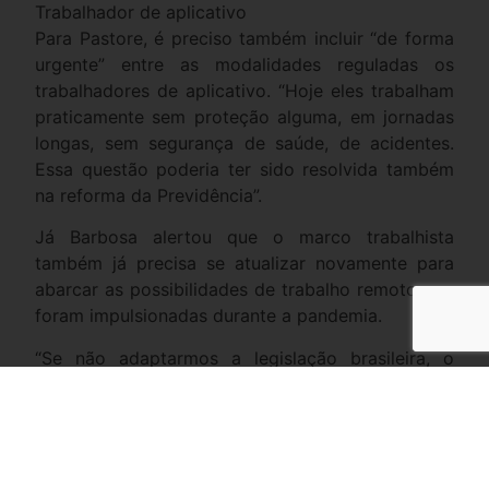
Trabalhador de aplicativo
Para Pastore, é preciso também incluir “de forma
urgente” entre as modalidades reguladas os
trabalhadores de aplicativo. “Hoje eles trabalham
praticamente sem proteção alguma, em jornadas
longas, sem segurança de saúde, de acidentes.
Essa questão poderia ter sido resolvida também
na reforma da Previdência”.
Já Barbosa alertou que o marco trabalhista
também já precisa se atualizar novamente para
abarcar as possibilidades de trabalho remoto que
foram impulsionadas durante a pandemia.
“Se não adaptarmos a legislação brasileira, o
trabalhador brasileiro ficará para trás. Um mundo
novo se abriu com a pandemia. Se eu trabalho
remotamente daqui do Brasil para uma empresa
americana, qual é a legislação que vale? É preciso
deixar a regra do jogo bem clara. Senão a