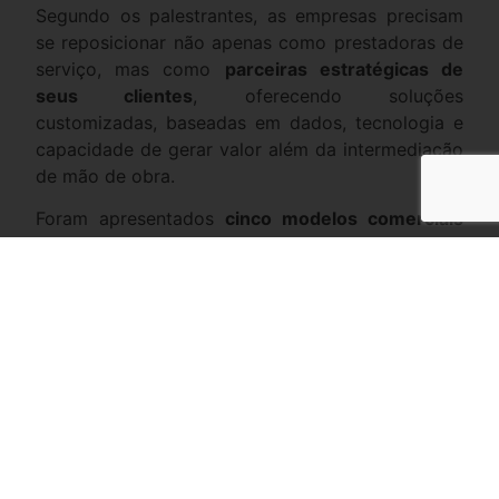
Segundo os palestrantes, as empresas precisam
se reposicionar não apenas como prestadoras de
serviço, mas como
parceiras estratégicas de
seus clientes
, oferecendo soluções
customizadas, baseadas em dados, tecnologia e
capacidade de gerar valor além da intermediação
de mão de obra.
Foram apresentados
cinco modelos comerciais
emergentes
que vêm sendo testados e adotados
nos principais mercados globais:
Precificação por performance (outcome-
based pricing)
;
Cobrança por serviços de consultoria,
inteligência de mercado e propriedade
intelectual
;
Modelos híbridos combinando
recrutamento, RPO, MSP e serviços