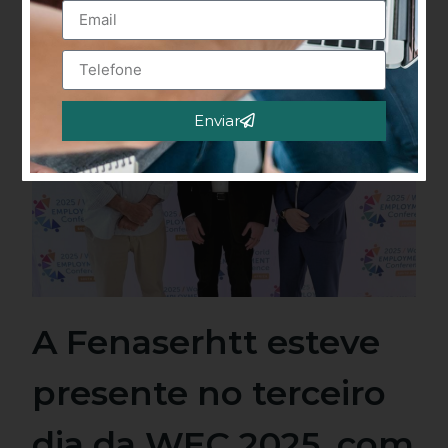
Enviar
Alternative:
A Fenaserhtt esteve
presente no terceiro
dia da WEC 2025, com