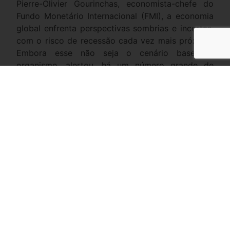
Pierre-Olivier Gourinchas, economista-chefe do
Fundo Monetário Internacional (FMI), a economia
global enfrenta perspectivas sombrias e incertas,
com o risco de recessão cada vez mais próximo.
Embora esse não seja o cenário base do
organismo, alertou, há um número grande de
riscos negativos nas perspectivas do Fundo,
revisadas para baixo.
“A economia global, ainda sofrendo com a
pandemia e a invasão da Ucrânia pela Rússia,
enfrenta uma perspectiva cada vez mais sombria
e incerta. Muitos dos riscos negativos sinalizados
em abril começaram a se materializar, com uma
inflação acima do esperado, especialmente
nos Estados Unidos”, disse Gourinchas, em
entrevista coletiva para comentar a nova edição
do relatório de Perspectiva Econômica Mundial.
“Os riscos para as perspectivas são