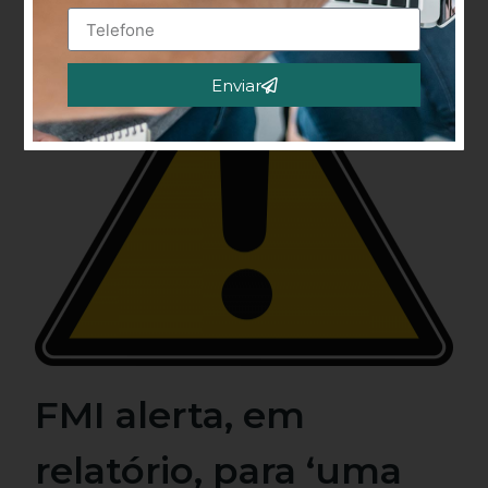
Enviar
Alternative:
FMI alerta, em
relatório, para ‘uma