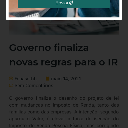
Enviar
Alternative:
Governo finaliza
novas regras para o IR
Fenaserhtt
maio 14, 2021
Sem Comentários
O governo finaliza o desenho do projeto de lei
com mudanças no Imposto de Renda, tanto das
famílias como das empresas. A intenção, segundo
apurou o Valor, é elevar a faixa de isenção do
Imposto de Renda Pessoa Física, mas corrigindo