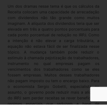
Um dos dramas nesse tema é que os cálculos da
Receita colocam uma capacidade de arrecadação
com dividendos não tão grande como muitos
imaginam. A alíquota dos dividendos teria que ser
elevada em três a quatro pontos porcentuais para
cada ponto porcentual de redução no IRPJ. Como
a intenção é não elevar a carga tributária, a
equação não estava fácil de ser finalizada nesse
tópico. A mudança também pode reduzir o
estímulo à chamada pejotização de trabalhadores,
instrumento no qual empresas pagam os
vencimentos dos trabalhadores como se eles
fossem empresas. Muitos desses trabalhadores
não pagam imposto ou tem o encargo baixo. Para
o economista Sergio Gobetti, especialista no
assunto, o governo pode reduzir mais a alíquota
do IRPJ sem perder receitas se rever benefícios e
regimes especiais que reduzem a base de