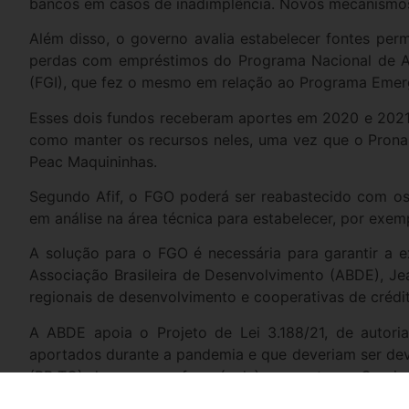
bancos em casos de inadimplência. Novos mecanismos
Além disso, o governo avalia estabelecer fontes per
perdas com empréstimos do Programa Nacional de Ap
(FGI), que fez o mesmo em relação ao Programa Emerg
Esses dois fundos receberam aportes em 2020 e 202
como manter os recursos neles, uma vez que o Prona
Peac Maquininhas.
Segundo Afif, o FGO poderá ser reabastecido com os 
em análise na área técnica para estabelecer, por exem
A solução para o FGO é necessária para garantir a 
Associação Brasileira de Desenvolvimento (ABDE), Je
regionais de desenvolvimento e cooperativas de crédi
A ABDE apoia o Projeto de Lei 3.188/21, de autor
aportados durante a pandemia e que deveriam ser devo
(PP-TO) deu parecer favorável à proposta na Comi
ainda precisa passar pela Câmara.