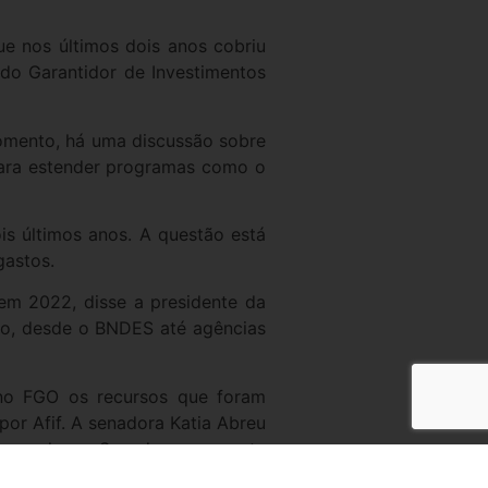
e nos últimos dois anos cobriu
o Garantidor de Investimentos
omento, há uma discussão sobre
para estender programas como o
s últimos anos. A questão está
gastos.
em 2022, disse a presidente da
nto, desde o BNDES até agências
 no FGO os recursos que foram
or Afif. A senadora Katia Abreu
provada no Senado, a proposta