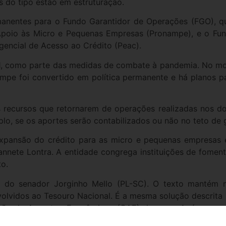
 do tipo estão em estruturação.
manentes para o Fundo Garantidor de Operações (FGO), qu
oio às Micro e Pequenas Empresas (Pronampe), e o Fund
encial de Acesso ao Crédito (Peac).
1, como parte das medidas de combate à pandemia. No m
mpe foi convertido em política permanente e há planos 
recursos que retornarem de operações realizadas nos doi
plo, se os aportes serão contabilizados ou não no teto de 
expansão do crédito para as micro e pequenas empresas 
annete Lontra. A entidade congrega instituições de fome
to.
ia do senador Jorginho Mello (PL-SC). O texto mantém
lvidos ao Tesouro Nacional. É a mesma solução descrita p
ssão de Assuntos Econômicos (CAE) da casa. Após ser a