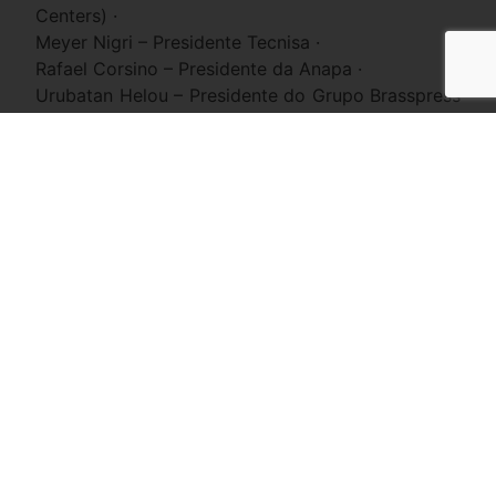
Centers) ·
Meyer Nigri – Presidente Tecnisa ·
Rafael Corsino – Presidente da Anapa ·
Urubatan Helou – Presidente do Grupo Brasspress
·
José Carlos – Presidente Grupo SMZTO ·
Alberto Saraiva – Presidente Habib´s ·
Marco Stefanini – Presidente Stefanini Solutions ·
Renato Rique Feitosa – Presidente Conselho
Aliansce
·
Carlos José Marques – Fundador e presidente do
Parlatório ·
Piero Minardi – Presidente da ABVCAP ·
Carlos Foz – CEO do BANCO ANDBANK ·
Abramo Douek – CEO do BANCO RENDIMENTO ·
19/07/2021 Guedes diz a empresários que vai
insistir em taxar dividendos; veja a lista | Brasil |
Valor Econômico