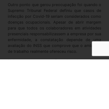
Outro ponto que gerou preocupação foi quando o
Supremo Tribunal Federal definiu que casos de
infecção por Covid-19 seriam considerados como
doenças ocupacionais. Apesar de abrir margem
para que todos os colaboradores em atividades
presenciais responsabilizassem a empresa por sua
enfermidade, a constatação depende de uma
avaliação do INSS que comprove que o ambiente
de trabalho realmente ofereceu risco.
Mais recentemente, em fevereiro, eis que surge
um novo imbróglio jurídico. O Ministério Público
do Trabalho, estabeleceu que os trabalhadores
que se recusarem a tomar a vacina contra a
Covid-19, sem justificativa médica, podem ser
demitidos por justa causa.
O caso, obviamente, está gerando polêmica.
Afinal, o artigo 7º da Constituição diz que o bem