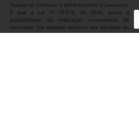
focado no combate e enfrentamento à pandemia.
E que a Lei nº 13.979, de 2020, prevê a
possibilidade de realização compulsória de
vacinação. Ele também lembrou das decisões do
STF que confirmam esse entendimento (processo
nº 0002688-97.2012.5.02.0012).
No TRT da 11ª Região (Amazonas e Roraima), a 1ª
Turma manteve a demissão por justa causa, em
março de 2021, aplicada a um mecânico de
refrigeração. Para a relatora, desembargadora
Solange Maria Santiago Morais, “ele colocou em
risco não apenas a sua saúde e vida como
também a de seus colegas de trabalho e de toda
a comunidade onde convive” (processo nº
0000168-79.2021.5.11.0019).
De acordo com o advogado Fabio Medeiros, do
Lobo De Rizzo, embora existam precedentes pela