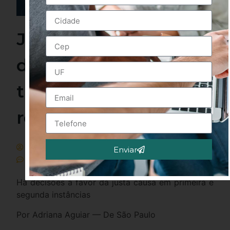
Justiça mantém
demissão de
trabalhador que
recusou vacina
Fenaserhtt
agosto 11, 2022
Enviar
Sem Comentários
Alternative:
Há decisões a favor da justa causa em primeira e
segunda instâncias
Por Adriana Aguiar — De São Paulo