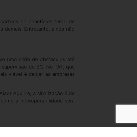
cartões de benefícios terão de
as demais. Entretanto, ainda não
ve uma série de obstáculos até
 a supervisão do BC. No PAT, que
ais viável é deixar as empresas
laor Aguirre, a sinalização é de
á como a interoperabilidade será
s que recebem um cartão de suas