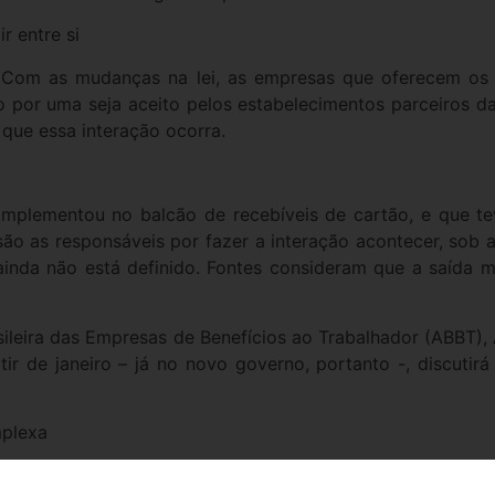
r entre si
s. Com as mudanças na lei, as empresas que oferecem os 
ido por uma seja aceito pelos estabelecimentos parceiros d
 que essa interação ocorra.
mplementou no balcão de recebíveis de cartão, e que te
 são as responsáveis por fazer a interação acontecer, sob
ainda não está definido. Fontes consideram que a saída m
leira das Empresas de Benefícios ao Trabalhador (ABBT), A
tir de janeiro – já no novo governo, portanto -, discutir
mplexa
ade dos vales. A nova lei determina que os trabalhadore