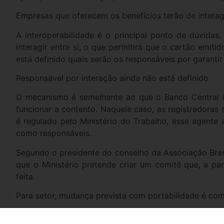
Empresas que oferecem os benefícios terão de interagi
A interoperabilidade é o principal ponto de dúvida
interagir entre si, o que permitirá que o cartão emit
está definido quais serão os responsáveis por garantir
Responsável por interação ainda não está definido
O mecanismo é semelhante ao que o Banco Central i
funcionar a contento. Naquele caso, as registradoras
é regulado pelo Ministério do Trabalho, esse agente 
como responsáveis.
Segundo o presidente do conselho da Associação Brasi
que o Ministério pretende criar um comitê que, a par
feita.
Para setor, mudança prevista com portabilidade é co
Outro ponto de implementação incerta é a portabilid