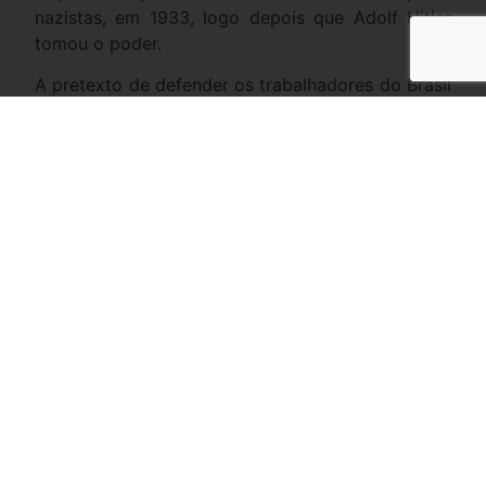
nazistas, em 1933, logo depois que Adolf Hitler
tomou o poder.
A pretexto de defender os trabalhadores do Brasil
varonil, as centrais sindicais querem ressuscitar o
cabidão de empregos corporativista chamado
Ministério do Trabalho, engessar de novo a
legislação, a fim de criar dificuldades e vender
facilidades, e voltar a tungar quem dá duro. O
imposto sindical obrigatório, extinto em 2017,
passaria a ser “taxa negocial”. A sua adoção seria
decidida em “assembleias” realizadas nos
sindicatos (só vai dar militante, claro), com limite
de 1% do salário anual de cada trabalhador. Se o
golpe der certo, a tigrada pode embolsar até 4
bilhões de reais por ano. Queimarão também o
seu dinheiro.
Em abril, na CUT, Lula disse que era preciso haver