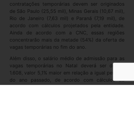
contratações temporárias devem ser originados
de São Paulo (25,55 mil), Minas Gerais (10,67 mil),
Rio de Janeiro (7,63 mil) e Paraná (7,19 mil), de
acordo com cálculos projetados pela entidade.
Ainda de acordo com a CNC, essas regiões
concentrarão mais da metade (54%) da oferta de
vagas temporárias no fim do ano.
Além disso, o salário médio de admissão para as
vagas temporárias no Natal deverá ser de R$
1.608, valor 5,1% maior em relação a igual período
do ano passado, de acordo com cálculos da
entidade.
A CNC observou que, assim como em 2020, os
maiores salários deverão ser pagos pelas lojas
especializadas na venda de produtos de
informática e comunicação (R$ 1.866) e pelo ramo
de artigos farmacêuticos, perfumarias e