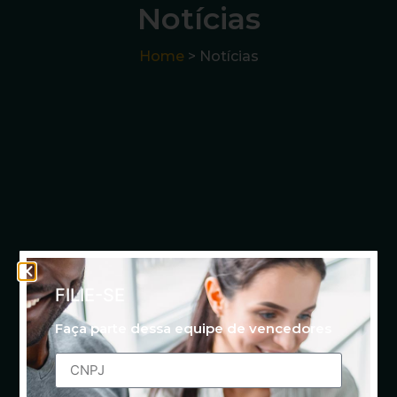
Notícias
Home
> Notícias
FILIE-SE
Faça parte dessa equipe de vencedores