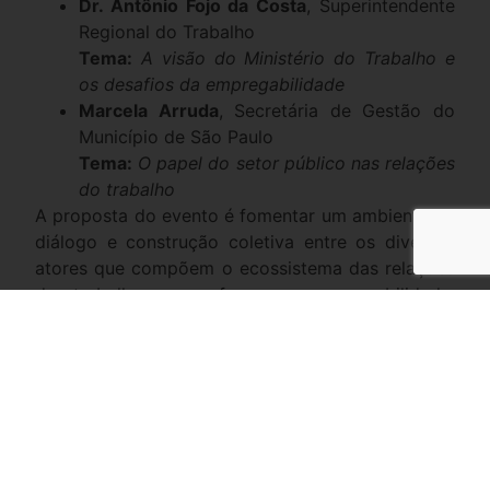
Dr. Antônio Fojo da Costa
, Superintendente
Regional do Trabalho
Tema:
A visão do Ministério do Trabalho e
os desafios da empregabilidade
Marcela Arruda
, Secretária de Gestão do
Município de São Paulo
Tema:
O papel do setor público nas relações
do trabalho
A proposta do evento é fomentar um ambiente de
diálogo e construção coletiva entre os diversos
atores que compõem o ecossistema das relações
de trabalho, com foco na empregabilidade,
sustentabilidade das empresas e modernização
das práticas laborais no Brasil.
Confirmação de presença:
comunicacao@sindeprestem.com.br
Vagas limitadas.