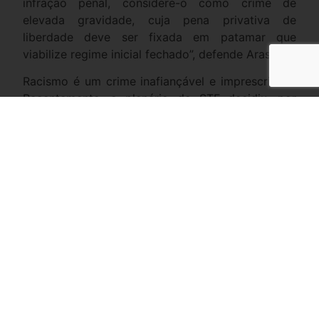
infração penal, considere-o como crime de
elevada gravidade, cuja pena privativa de
liberdade deve ser fixada em patamar que
viabilize regime inicial fechado”, defende Aras.
Racismo é um crime inafiançável e imprescritível.
Recentemente, o plenário do STF decidiu, por
maioria, que a injúria racial deve se submeter a
esses mesmos critérios. O único a discordar foi
Marques.
Compartilhe
Facebook
Twitter
LinkedIn
WhatsApp