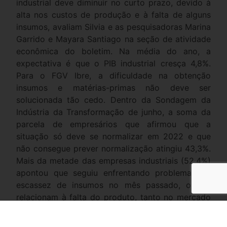
industrial deve diminuir no curto prazo, devido à
alta nos custos de produção e à falta de alguns
insumos, avaliam Silvia e as pesquisadoras Marina
Garrido e Mayara Santiago na seção de atividade
econômica do boletim. Na média do ano, a
expectativa é que o PIB industrial cresça 4,8%.
Para o FGV Ibre, a dificuldade na obtenção
insumos e matérias-primas não deve ser
solucionada tão cedo. Dentro da Sondagem da
Indústria da Transformação de junho, a soma da
parcela de empresários que afirmou que a
situação só deve se normalizar em 2022 e que
não consegue prever normalização atingiu 43,3%.
Mais da metade das empresas industriais (52,4%)
apontou que seguiu enfrentando problemas de
escassez de insumos no mês passado, o que
relacionam à falta do produto, tanto no mercado
interno quanto externo, ou ao aumento dos
preços lá fora.