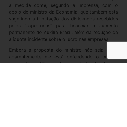
a medida conte, segundo a imprensa, com o
apoio do ministro da Economia, que também está
sugerindo a tributação dos dividendos recebidos
pelos “super-ricos” para financiar o aumento
permanente do Auxílio Brasil, além da redução da
alíquota incidente sobre o lucro nas empresas.
Embora a proposta do ministro não seja clara,
aparentemente ele está defendendo o projeto
aprovado na Câmara dos Deputados (ainda não
apreciado pelo Senado Federal), pelo qual
dividendos distribuídos por empresas com lucro
até R$ 4,8 milhões por ano (R$ 400 mil por mês)
seriam isentos.
A aprovação desse projeto seria um enorme erro,
pois reduziria ainda mais a tributação da renda de
profissionais de altos rendimentos que hoje já são
pouco tributados (ver a respeito meu artigo de 2