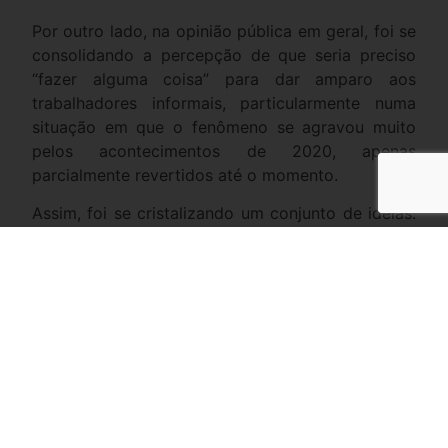
Por outro lado, na opinião pública em geral, foi se
consolidando a percepção de que seria preciso
“fazer alguma coisa” para dar amparo aos
trabalhadores informais, particularmente numa
situação em que o fenômeno se agravou muito
pelos acontecimentos de 2020, apenas
parcialmente revertidos até o momento.
Assim, foi se cristalizando um conjunto de ideias:
a) faz sentido haver um programa que conceda
recursos a esses trabalhadores; b) ele teria que
ser limitado, em função da realidade fiscal; c)
seria importante que contasse com incentivos
adequados, para estimular as pessoas a
melhorarem a sua situação; d) deveria ser
aprimorado com o passar do tempo,
analogamente ao que aconteceu com o Bolsa
Família; e e) é preciso minimizar a superposição