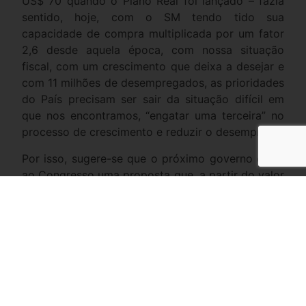
US$ 70 quando o Plano Real foi lançado – fazia
sentido, hoje, com o SM tendo tido sua
capacidade de compra multiplicada por um fator
2,6 desde aquela época, com nossa situação
fiscal, com um crescimento que deixa a desejar e
com 11 milhões de desempregados, as prioridades
do País precisam ser sair da situação difícil em
que nos encontramos, “engatar uma terceira” no
processo de crescimento e reduzir o desemprego.
Por isso, sugere-se que o próximo governo envie
ao Congresso uma proposta que, a partir do valor
da variável para 2023, indexe o salário mínimo
por oito anos, em todo mês de janeiro, à variação
acumulada do IPCA-15 entre dezembro de 2022 e
o mês de dezembro de cada ano imediatamente
anterior ao da vigência do valor, arredondado
para o inteiro superior para manter a tradição de
o SM ser um valor inteiro e não ter centavos.