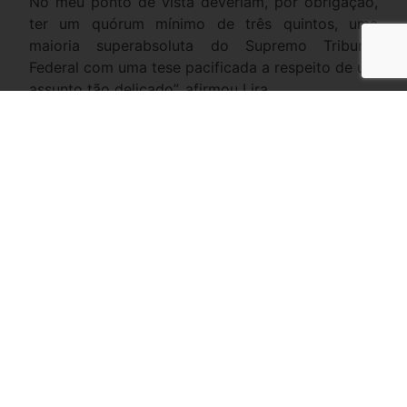
No meu ponto de vista deveriam, por obrigação,
ter um quórum mínimo de três quintos, uma
maioria superabsoluta do Supremo Tribunal
Federal com uma tese pacificada a respeito de um
assunto tão delicado”, afirmou Lira.
O primeiro parlamentar a tratar do tema foi o
deputado federal Pedro Paulo (PSD-RJ). Ele
apresentou um projeto de lei e um projeto de lei
complementar.
O primeiro, nas palavras do parlamentar, é para
“reestabelecer a coisa julgada”. O texto propõe
uma modulação ao criar um marco temporal que
delimita o período sobre o qual a decisão terá
efeito.
O parlamentar justifica o PL afirmando que a
decisão da corte é “cenário nefasto para a
segurança jurídica” e cita que é preciso